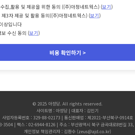
수집,활용 및 제공을 위한 동의 ((주)아정네트웍스) (
보기
)
 제3자 제공 및 활용 동의((주)아정네트웍스) (
보기
)
세 이상입니다
정보 수신 동의 (
보기
)
비용 확인하기 >
© 2025 아정당. All rights reserved.
사이트명 : 아정당 | 대표자 : 김민기
사업자등록번호 : 329-88-02173 | 통신판매업 : 제2021-부산북구-0914호
3-3504 | 팩스 : 02-6944-8126 | 주소 : 부산광역시 북구 금곡대로8번길 3
개인정보 책임관리자 : 김환수 (
zeus@ajd.co.kr
)