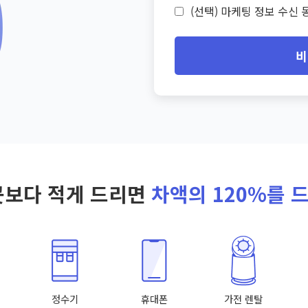
(선택) 마케팅 정보 수신 동
비
곳보다 적게 드리면
차액의 120%를 
정수기
휴대폰
가전 렌탈