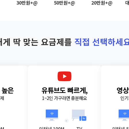
@
30만원+@
50만원+@
20만원+@
대
내게 딱 맞는 요금제를
직접 선택하세요
 높은
유튜브도 빠르게,
영상
금제
1~2인 가구라면 충분해요
인기
+
0M
인터넷 100M
TV
인터넷 5