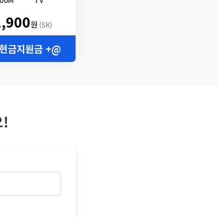
2,900
원
(SK)
 현금지원금 +@
!