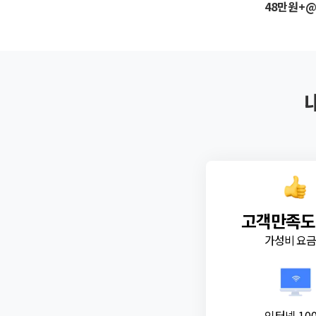
48만원+
고객만족도
가성비 요
인터넷 10