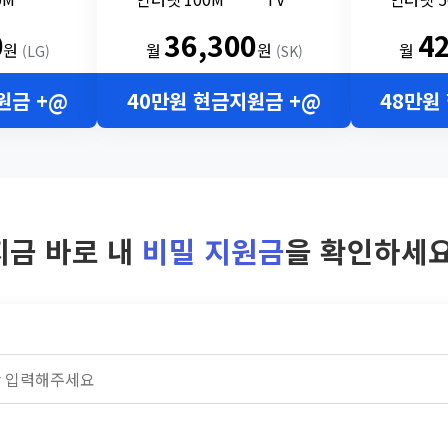
0
36,300
4
원
월
원
월
(LG)
(SK)
원금 +@
40만원 현금지원금 +@
48만원
지금 바로 내
비밀 지원금
을 확인하세요