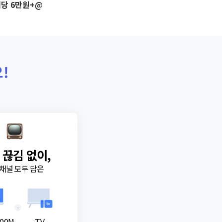
당 6만원+@
!
 끊김 없이,
채널 모두 담은
+
00M
TV