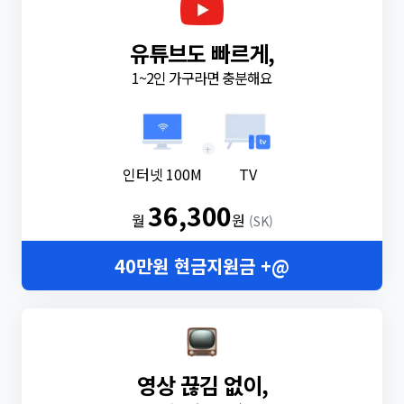
유튜브도 빠르게,
1~2인 가구라면 충분해요
+
인터넷 100M
TV
36,300
월
원
(SK)
40만원 현금지원금 +@
영상 끊김 없이,