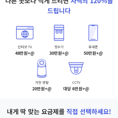
다른 곳보다 적게 드리면
차액의 120%를
드립니다
인터넷·TV
정수기
휴대폰
48만원+@
30만원+@
50만원+@
가전 렌탈
CCTV
20만원+@
대당 6만원+@
내게 딱 맞는 요금제를
직접 선택하세요!