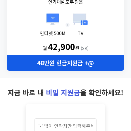
인기채널 모두 담은
+
인터넷 500M
TV
42,900
월
원
(SK)
48만원 현금지원금 +@
지금 바로 내
비밀 지원금
을 확인하세요!