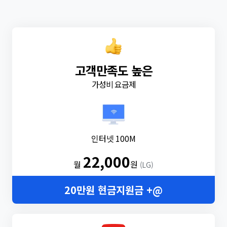
고객만족도 높은
가성비 요금제
인터넷 100M
22,000
월
원
(LG)
20만원 현금지원금 +@