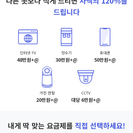
다른 곳보다 적게 드리면
차액의 120%를
드립니다
인터넷·TV
정수기
휴대폰
48만원+@
30만원+@
50만원+@
가전 렌탈
CCTV
20만원+@
대당 6만원+@
내게 딱 맞는 요금제를
직접 선택하세요!