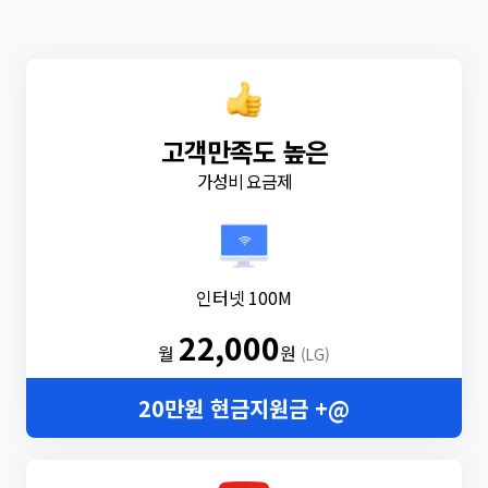
고객만족도 높은
가성비 요금제
인터넷 100M
22,000
월
원
(LG)
20만원 현금지원금 +@