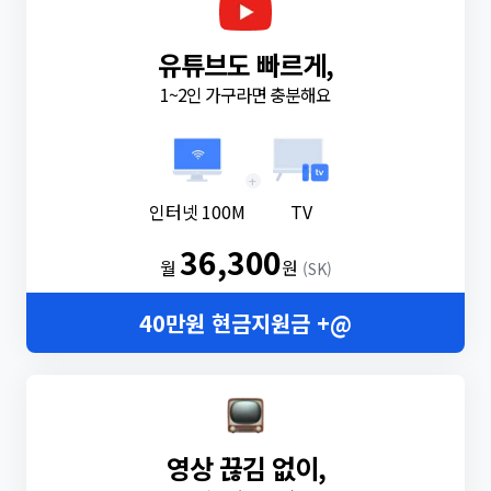
유튜브도 빠르게,
1~2인 가구라면 충분해요
+
인터넷 100M
TV
36,300
월
원
(SK)
40만원 현금지원금 +@
영상 끊김 없이,