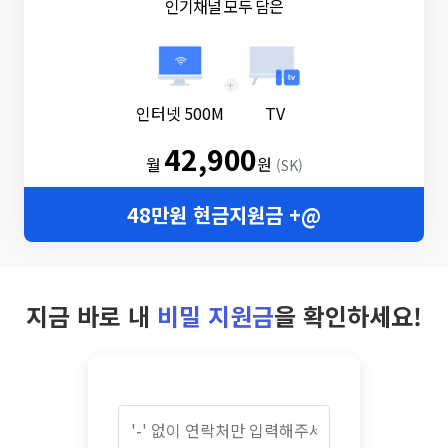
인기채널 모두 담은
+
인터넷 500M
TV
42,900
월
원
(SK)
48만원 현금지원금 +@
지금 바로 내
비밀 지원금
을 확인하세요!