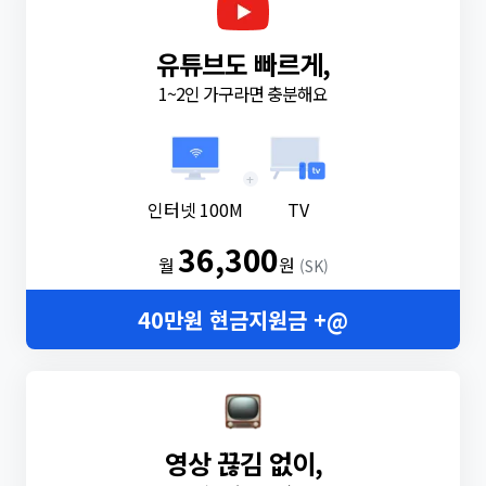
유튜브도 빠르게,
1~2인 가구라면 충분해요
+
인터넷 100M
TV
36,300
월
원
(SK)
40만원 현금지원금 +@
영상 끊김 없이,