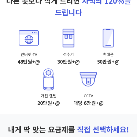
다른 곳보다 적게 드리면
차액의 120%를
드립니다
인터넷·TV
정수기
휴대폰
48만원+@
30만원+@
50만원+@
가전 렌탈
CCTV
20만원+@
대당 6만원+@
내게 딱 맞는 요금제를
직접 선택하세요!