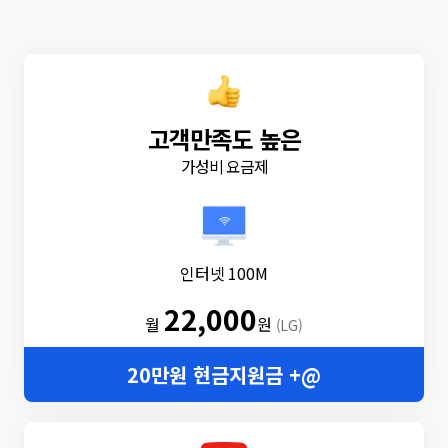
고객만족도 높은
가성비 요금제
인터넷 100M
22,000
월
원
(LG)
20만원 현금지원금 +@