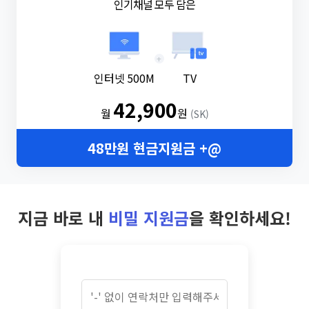
인기채널 모두 담은
+
인터넷 500M
TV
42,900
월
원
(SK)
48만원 현금지원금 +@
지금 바로 내
비밀 지원금
을 확인하세요!