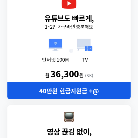
유튜브도 빠르게,
1~2인 가구라면 충분해요
+
인터넷 100M
TV
36,300
월
원
(SK)
40만원 현금지원금 +@
영상 끊김 없이,