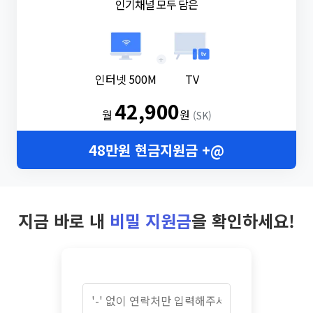
인기채널 모두 담은
+
인터넷 500M
TV
42,900
월
원
(SK)
48만원 현금지원금 +@
지금 바로 내
비밀 지원금
을 확인하세요!