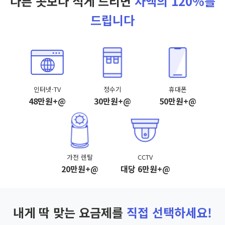
다른 곳보다 적게 드리면
차액의 120%를
드립니다
인터넷·TV
정수기
휴대폰
48만원+@
30만원+@
50만원+@
가전 렌탈
CCTV
20만원+@
대당 6만원+@
내게 딱 맞는 요금제를
직접 선택하세요!