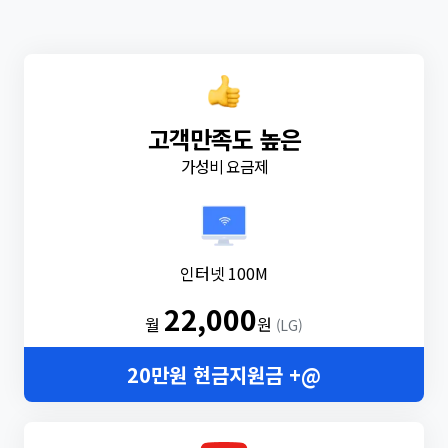
고객만족도 높은
가성비 요금제
인터넷 100M
22,000
월
원
(LG)
20만원 현금지원금 +@