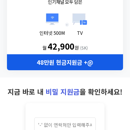
인기채널 모두 담은
+
인터넷 500M
TV
42,900
월
원
(SK)
48만원 현금지원금 +@
지금 바로 내
비밀 지원금
을 확인하세요!