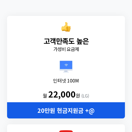
고객만족도 높은
가성비 요금제
인터넷 100M
22,000
월
원
(LG)
20만원 현금지원금 +@