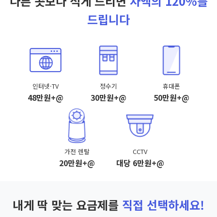
다른 곳보다 적게 드리면
차액의 120%를
드립니다
인터넷·TV
정수기
휴대폰
48만원+@
30만원+@
50만원+@
가전 렌탈
CCTV
20만원+@
대당 6만원+@
내게 딱 맞는 요금제를
직접 선택하세요!