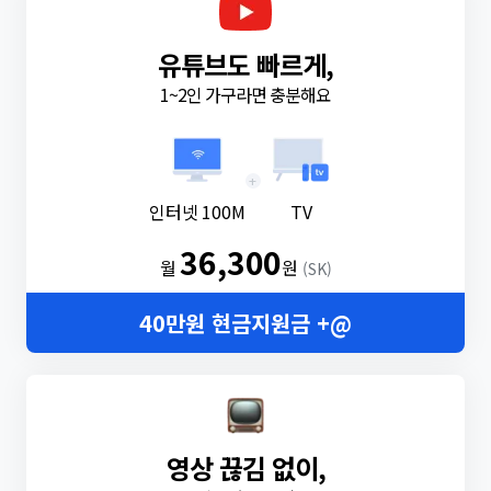
유튜브도 빠르게,
1~2인 가구라면 충분해요
+
인터넷 100M
TV
36,300
월
원
(SK)
40만원 현금지원금 +@
영상 끊김 없이,