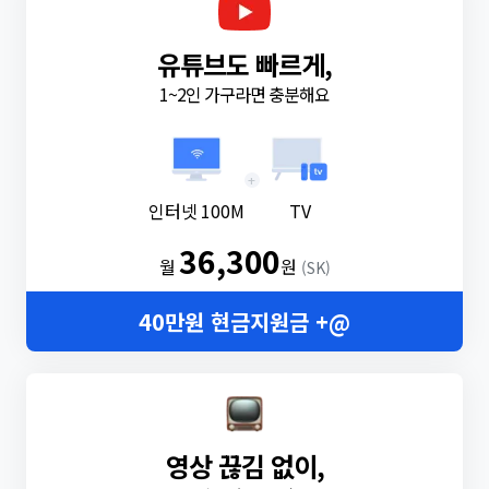
유튜브도 빠르게,
1~2인 가구라면 충분해요
+
인터넷 100M
TV
36,300
월
원
(SK)
40만원 현금지원금 +@
영상 끊김 없이,