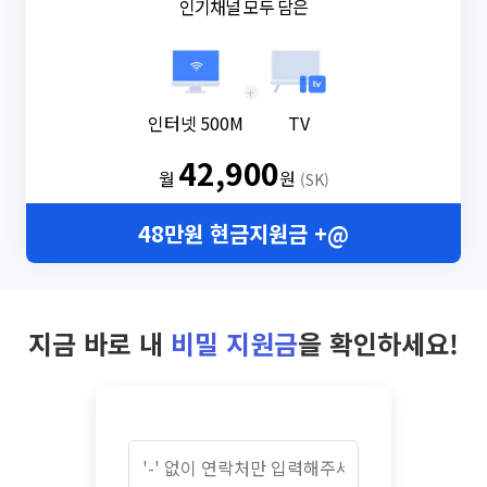
인기채널 모두 담은
+
인터넷 500M
TV
42,900
월
원
(SK)
48만원 현금지원금 +@
지금 바로 내
비밀 지원금
을 확인하세요!