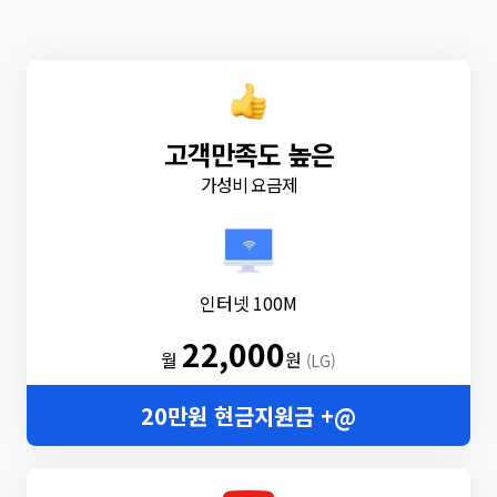
고객만족도 높은
가성비 요금제
인터넷 100M
22,000
월
원
(LG)
20만원 현금지원금 +@