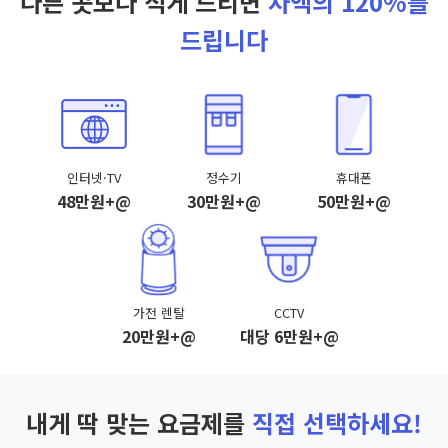
다른 곳보다 적게 드리면
차액의 120%를
드립니다
인터넷·TV
정수기
휴대폰
48만원+@
30만원+@
50만원+@
가전 렌탈
CCTV
20만원+@
대당 6만원+@
내게 딱 맞는 요금제를
직접 선택하세요!