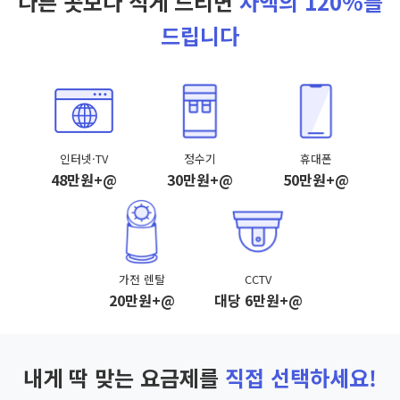
다른 곳보다 적게 드리면
차액의 120%를
드립니다
인터넷·TV
정수기
휴대폰
48만원+@
30만원+@
50만원+@
가전 렌탈
CCTV
20만원+@
대당 6만원+@
내게 딱 맞는 요금제를
직접 선택하세요!