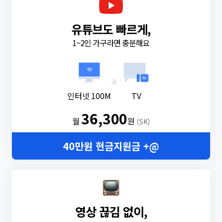
유튜브도 빠르게,
1~2인 가구라면 충분해요
+
인터넷 100M
TV
36,300
월
원
(SK)
40만원 현금지원금 +@
영상 끊김 없이,