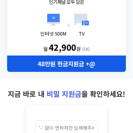
인기채널 모두 담은
+
인터넷 500M
TV
42,900
월
원
(SK)
48만원 현금지원금 +@
지금 바로 내
비밀 지원금
을 확인하세요!