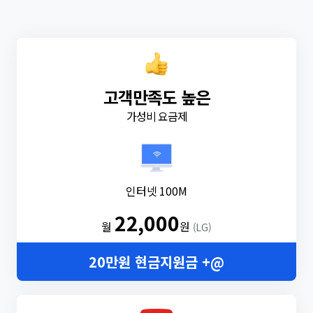
고객만족도 높은
가성비 요금제
인터넷 100M
22,000
월
원
(LG)
20만원 현금지원금 +@