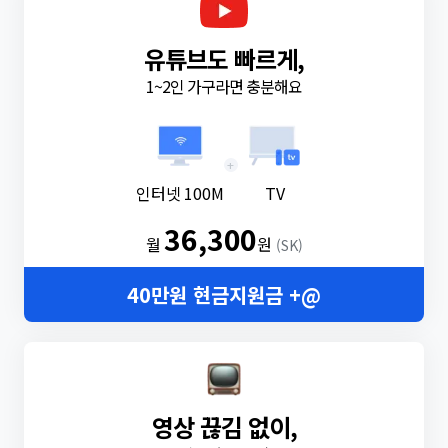
유튜브도 빠르게,
1~2인 가구라면 충분해요
+
인터넷 100M
TV
36,300
월
원
(SK)
40만원 현금지원금 +@
영상 끊김 없이,