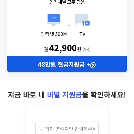
인기채널 모두 담은
+
인터넷 500M
TV
42,900
월
원
(SK)
48만원 현금지원금 +@
지금 바로 내
비밀 지원금
을 확인하세요!