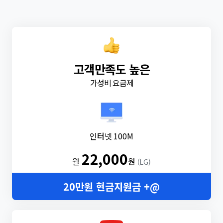
고객만족도 높은
가성비 요금제
인터넷 100M
22,000
월
원
(LG)
20만원 현금지원금 +@