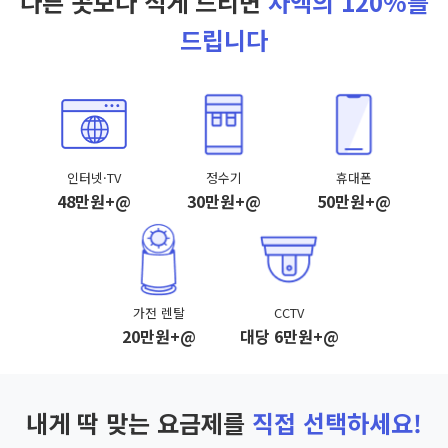
다른 곳보다 적게 드리면
차액의 120%를
드립니다
인터넷·TV
정수기
휴대폰
48만원+@
30만원+@
50만원+@
가전 렌탈
CCTV
20만원+@
대당 6만원+@
내게 딱 맞는 요금제를
직접 선택하세요!