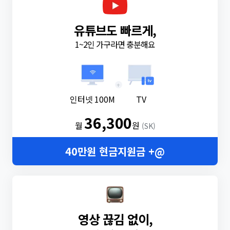
유튜브도 빠르게,
1~2인 가구라면 충분해요
+
인터넷 100M
TV
36,300
월
원
(SK)
40만원 현금지원금 +@
영상 끊김 없이,