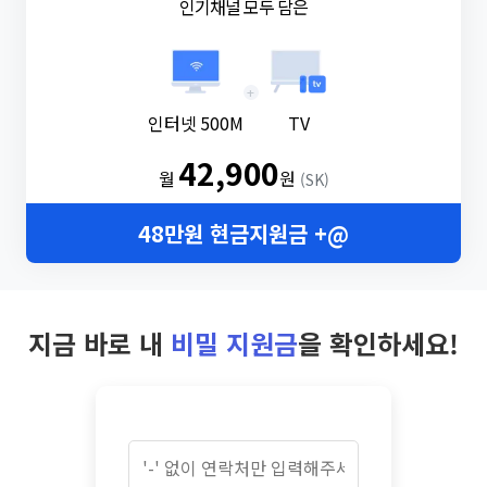
인기채널 모두 담은
+
인터넷 500M
TV
42,900
월
원
(SK)
48만원 현금지원금 +@
지금 바로 내
비밀 지원금
을 확인하세요!