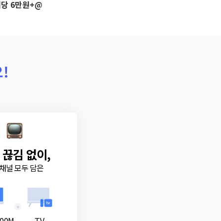
당 6만원+@
!
 끊김 없이,
채널 모두 담은
+
00M
TV