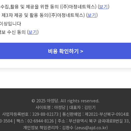
수집,활용 및 제공을 위한 동의 ((주)아정네트웍스) (
보기
)
 제3자 제공 및 활용 동의((주)아정네트웍스) (
보기
)
세 이상입니다
정보 수신 동의 (
보기
)
비용 확인하기 >
© 2025 아정당. All rights reserved.
사이트명 : 아정당 | 대표자 : 김민기
사업자등록번호 : 329-88-02173 | 통신판매업 : 제2021-부산북구-0914호
3-3504 | 팩스 : 02-6944-8126 | 주소 : 부산광역시 북구 금곡대로8번길 3
개인정보 책임관리자 : 김환수 (
zeus@ajd.co.kr
)