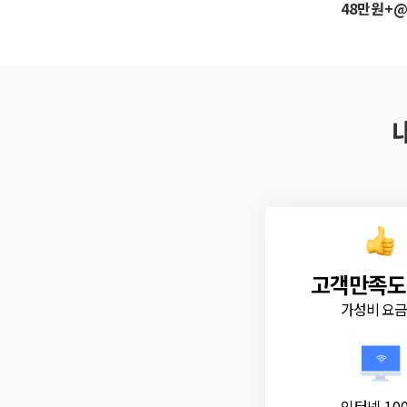
48만원+
고객만족도
가성비 요
인터넷 10