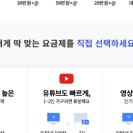
@
30만원+@
50만원+@
20만원+@
대
내게 딱 맞는 요금제를
직접 선택하세요
 높은
유튜브도 빠르게,
영상
금제
1~2인 가구라면 충분해요
인기
+
0M
인터넷 100M
TV
인터넷 5