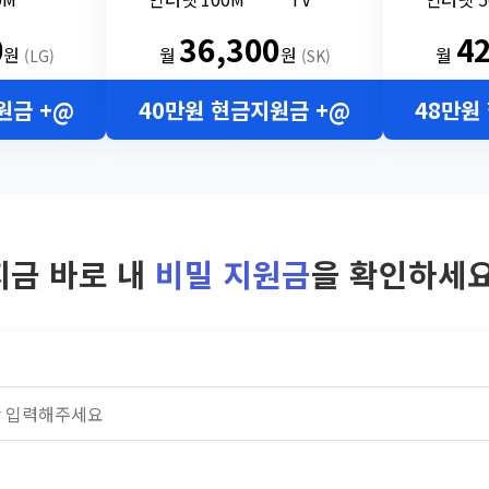
0
36,300
4
원
월
원
월
(LG)
(SK)
원금 +@
40만원 현금지원금 +@
48만원
지금 바로 내
비밀 지원금
을 확인하세요