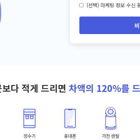
(선택) 마케팅 정보 수신 동
비
곳보다 적게 드리면
차액의 120%를 
정수기
휴대폰
가전 렌탈