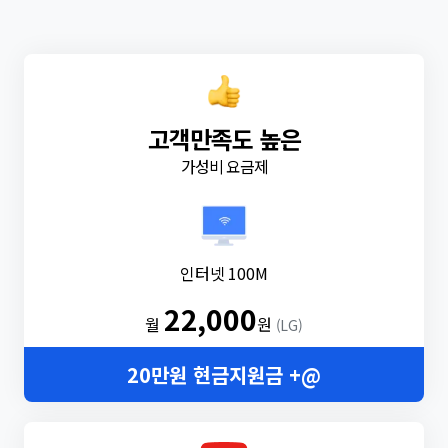
고객만족도 높은
가성비 요금제
인터넷 100M
22,000
월
원
(LG)
20만원 현금지원금 +@