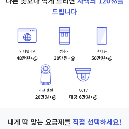
다른 곳보다 적게 드리면
차액의 120%를
드립니다
인터넷·TV
정수기
휴대폰
48만원+@
30만원+@
50만원+@
가전 렌탈
CCTV
20만원+@
대당 6만원+@
내게 딱 맞는 요금제를
직접 선택하세요!