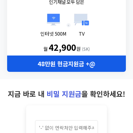
인기채널 모두 담은
+
인터넷 500M
TV
42,900
월
원
(SK)
48만원 현금지원금 +@
지금 바로 내
비밀 지원금
을 확인하세요!