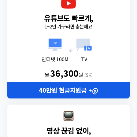
유튜브도 빠르게,
1~2인 가구라면 충분해요
+
인터넷 100M
TV
36,300
월
원
(SK)
40만원 현금지원금 +@
영상 끊김 없이,