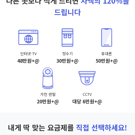
다른 곳보다 적게 드리면
차액의 120%를
드립니다
인터넷·TV
정수기
휴대폰
48만원+@
30만원+@
50만원+@
가전 렌탈
CCTV
20만원+@
대당 6만원+@
내게 딱 맞는 요금제를
직접 선택하세요!