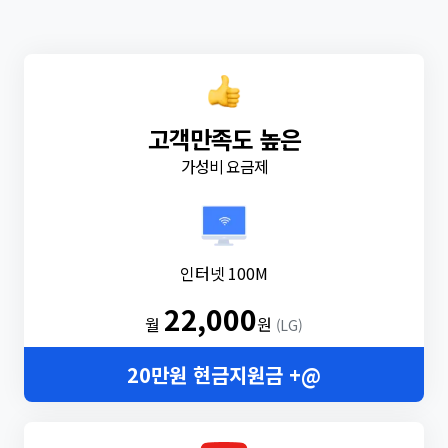
고객만족도 높은
가성비 요금제
인터넷 100M
22,000
월
원
(LG)
20만원 현금지원금 +@