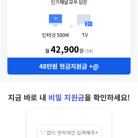
인기채널 모두 담은
+
인터넷 500M
TV
42,900
월
원
(SK)
48만원 현금지원금 +@
지금 바로 내
비밀 지원금
을 확인하세요!