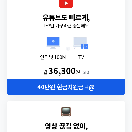
유튜브도 빠르게,
1~2인 가구라면 충분해요
+
인터넷 100M
TV
36,300
월
원
(SK)
40만원 현금지원금 +@
영상 끊김 없이,