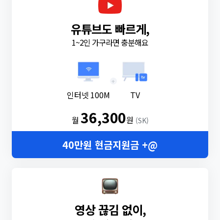
유튜브도 빠르게,
1~2인 가구라면 충분해요
+
인터넷 100M
TV
36,300
월
원
(SK)
40만원 현금지원금 +@
영상 끊김 없이,