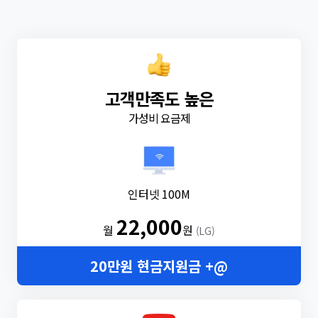
고객만족도 높은
가성비 요금제
인터넷 100M
22,000
월
원
(LG)
20만원 현금지원금 +@