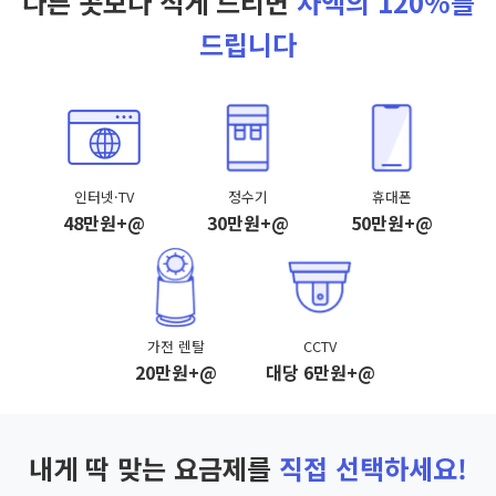
다른 곳보다 적게 드리면
차액의 120%를
드립니다
인터넷·TV
정수기
휴대폰
48만원+@
30만원+@
50만원+@
가전 렌탈
CCTV
20만원+@
대당 6만원+@
내게 딱 맞는 요금제를
직접 선택하세요!