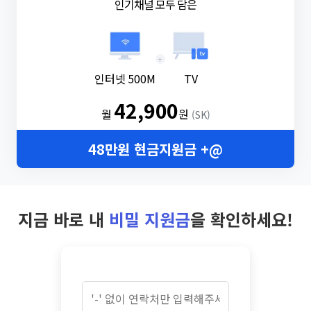
인기채널 모두 담은
+
인터넷 500M
TV
42,900
월
원
(SK)
48만원 현금지원금 +@
지금 바로 내
비밀 지원금
을 확인하세요!