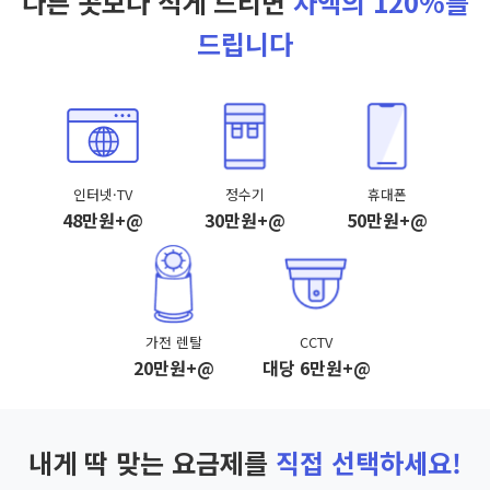
다른 곳보다 적게 드리면
차액의 120%를
드립니다
인터넷·TV
정수기
휴대폰
48만원+@
30만원+@
50만원+@
가전 렌탈
CCTV
20만원+@
대당 6만원+@
내게 딱 맞는 요금제를
직접 선택하세요!