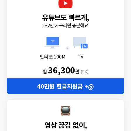
유튜브도 빠르게,
1~2인 가구라면 충분해요
+
인터넷 100M
TV
36,300
월
원
(SK)
40만원 현금지원금 +@
영상 끊김 없이,