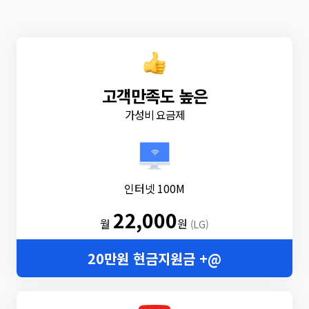
고객만족도 높은
가성비 요금제
인터넷 100M
22,000
월
원
(LG)
20만원 현금지원금 +@