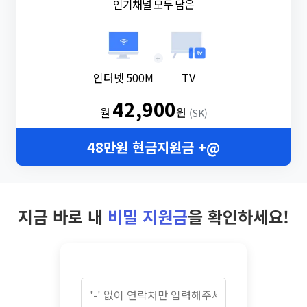
인기채널 모두 담은
+
인터넷 500M
TV
42,900
월
원
(SK)
48만원 현금지원금 +@
지금 바로 내
비밀 지원금
을 확인하세요!