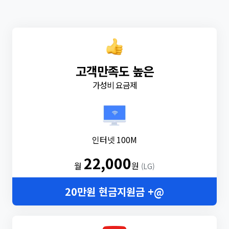
고객만족도 높은
가성비 요금제
인터넷 100M
22,000
월
원
(LG)
20만원 현금지원금 +@