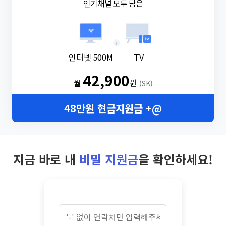
인기채널 모두 담은
+
인터넷 500M
TV
42,900
월
원
(SK)
48만원 현금지원금 +@
지금 바로 내
비밀 지원금
을 확인하세요!