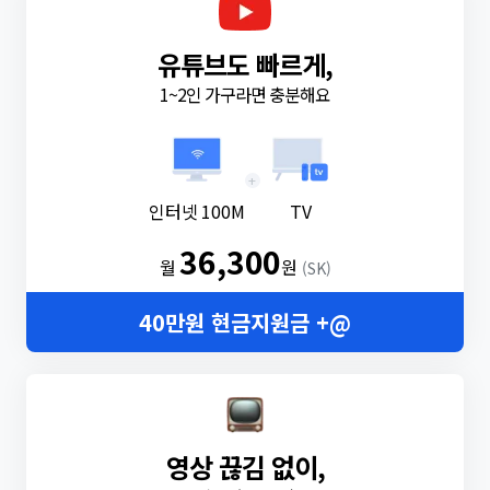
유튜브도 빠르게,
1~2인 가구라면 충분해요
+
인터넷 100M
TV
36,300
월
원
(SK)
40만원 현금지원금 +@
영상 끊김 없이,