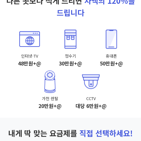
다른 곳보다 적게 드리면
차액의 120%를
드립니다
인터넷·TV
정수기
휴대폰
48만원+@
30만원+@
50만원+@
가전 렌탈
CCTV
20만원+@
대당 6만원+@
내게 딱 맞는 요금제를
직접 선택하세요!