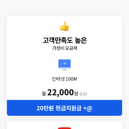
고객만족도 높은
가성비 요금제
인터넷 100M
22,000
월
원
(LG)
20만원 현금지원금 +@