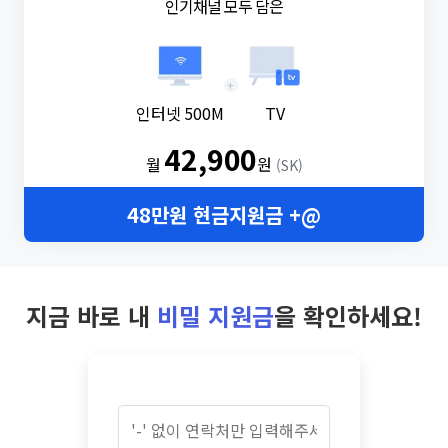
인기채널 모두 담은
+
인터넷 500M
TV
42,900
월
원
(SK)
48만원 현금지원금 +@
지금 바로 내
비밀 지원금
을 확인하세요!