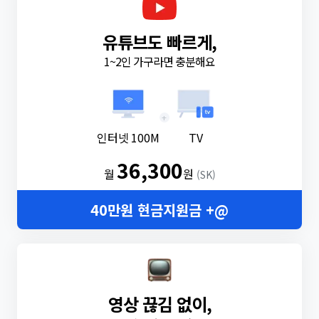
유튜브도 빠르게,
1~2인 가구라면 충분해요
+
인터넷 100M
TV
36,300
월
원
(SK)
40만원 현금지원금 +@
영상 끊김 없이,