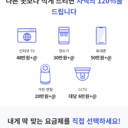
다른 곳보다 적게 드리면
차액의 120%를
드립니다
인터넷·TV
정수기
휴대폰
48만원+@
30만원+@
50만원+@
가전 렌탈
CCTV
20만원+@
대당 6만원+@
내게 딱 맞는 요금제를
직접 선택하세요!