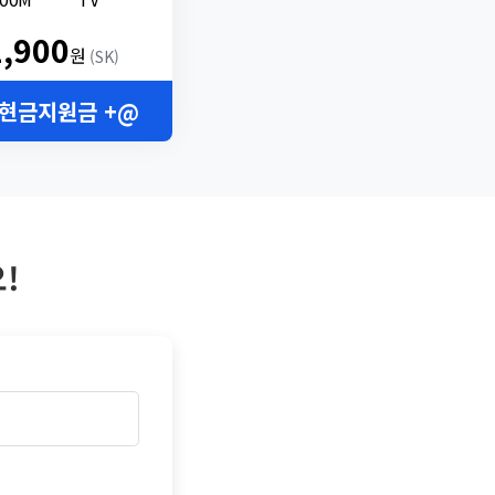
2,900
원
(SK)
 현금지원금 +@
!