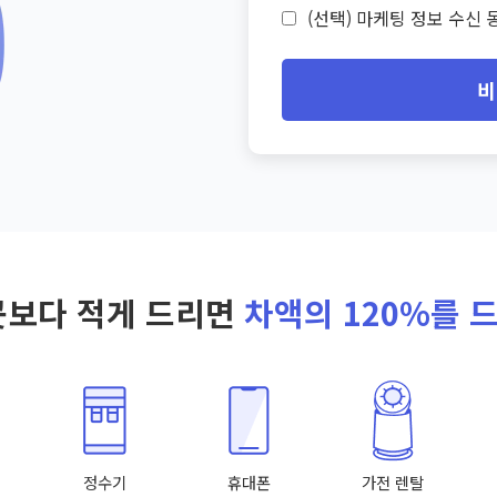
(선택) 마케팅 정보 수신 동
비
곳보다 적게 드리면
차액의 120%를 
정수기
휴대폰
가전 렌탈