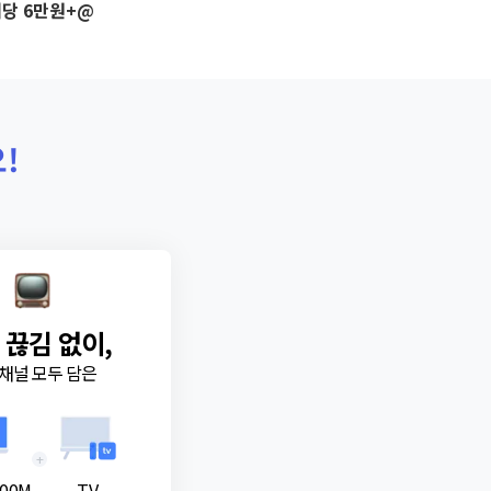
당 6만원+@
!
 끊김 없이,
채널 모두 담은
+
00M
TV