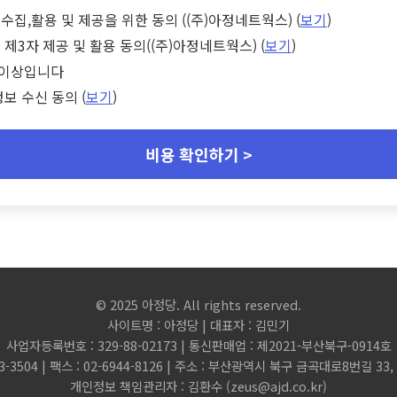
수집,활용 및 제공을 위한 동의 ((주)아정네트웍스) (
보기
)
 제3자 제공 및 활용 동의((주)아정네트웍스) (
보기
)
세 이상입니다
정보 수신 동의 (
보기
)
비용 확인하기 >
© 2025 아정당. All rights reserved.
사이트명 : 아정당 | 대표자 : 김민기
사업자등록번호 : 329-88-02173 | 통신판매업 : 제2021-부산북구-0914호
3-3504 | 팩스 : 02-6944-8126 | 주소 : 부산광역시 북구 금곡대로8번길 3
개인정보 책임관리자 : 김환수 (
zeus@ajd.co.kr
)