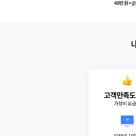
48만원+
고객만족도
가성비 요
인터넷 10