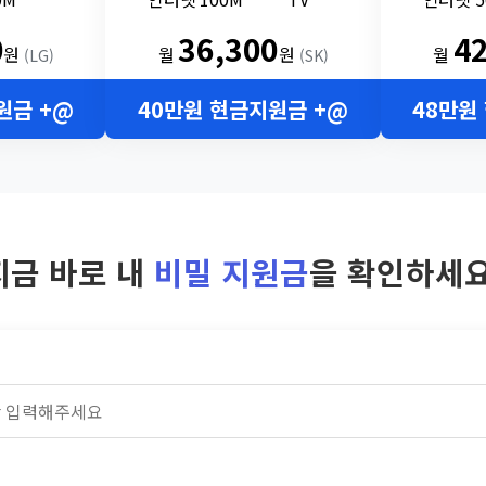
0
36,300
4
원
월
원
월
(LG)
(SK)
원금 +@
40만원 현금지원금 +@
48만원
지금 바로 내
비밀 지원금
을 확인하세요