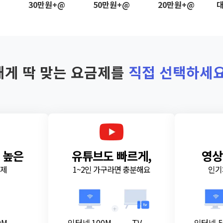
@
30만원+@
50만원+@
20만원+@
대
내게 딱 맞는 요금제를
직접 선택하세요
 높은
유튜브도 빠르게,
영상
금제
1~2인 가구라면 충분해요
인기
+
0M
인터넷 100M
TV
인터넷 5