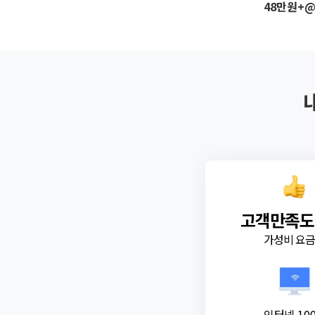
48만원+
고객만족도
가성비 요
인터넷 10