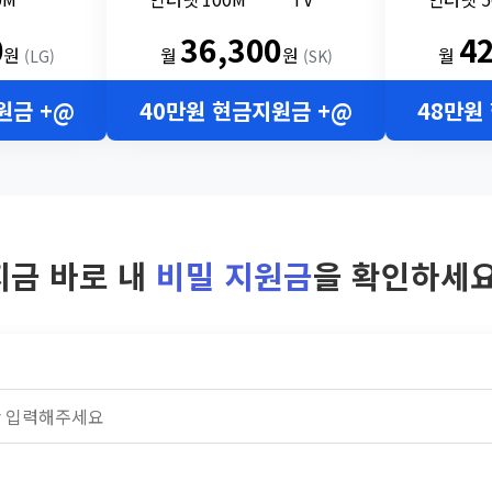
0
36,300
4
원
월
원
월
(LG)
(SK)
원금 +@
40만원 현금지원금 +@
48만원
지금 바로 내
비밀 지원금
을 확인하세요