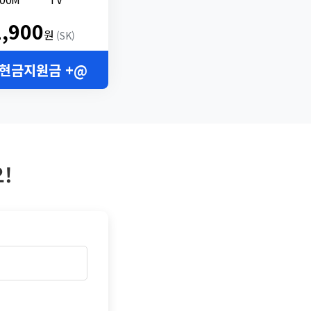
2,900
원
(SK)
 현금지원금 +@
!