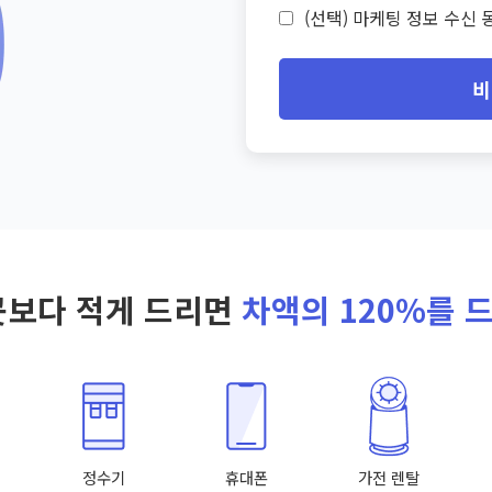
(선택) 마케팅 정보 수신 동
비
곳보다 적게 드리면
차액의 120%를 
정수기
휴대폰
가전 렌탈