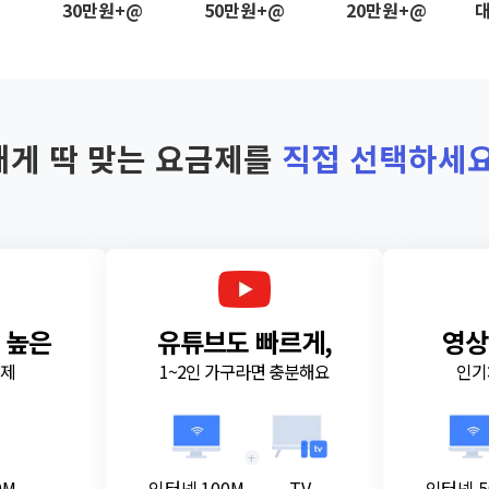
@
30만원+@
50만원+@
20만원+@
대
내게 딱 맞는 요금제를
직접 선택하세요
 높은
유튜브도 빠르게,
영상
금제
1~2인 가구라면 충분해요
인기
+
0M
인터넷 100M
TV
인터넷 5