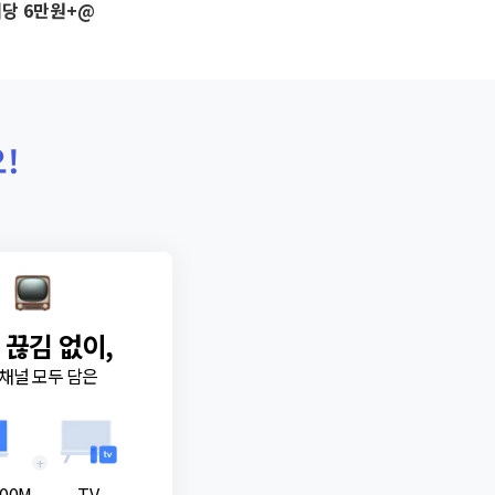
당 6만원+@
!
 끊김 없이,
채널 모두 담은
+
00M
TV