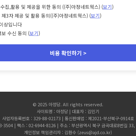
수집,활용 및 제공을 위한 동의 ((주)아정네트웍스) (
보기
)
 제3자 제공 및 활용 동의((주)아정네트웍스) (
보기
)
세 이상입니다
정보 수신 동의 (
보기
)
비용 확인하기 >
© 2025 아정당. All rights reserved.
사이트명 : 아정당 | 대표자 : 김민기
사업자등록번호 : 329-88-02173 | 통신판매업 : 제2021-부산북구-0914호
3-3504 | 팩스 : 02-6944-8126 | 주소 : 부산광역시 북구 금곡대로8번길 3
개인정보 책임관리자 : 김환수 (
zeus@ajd.co.kr
)