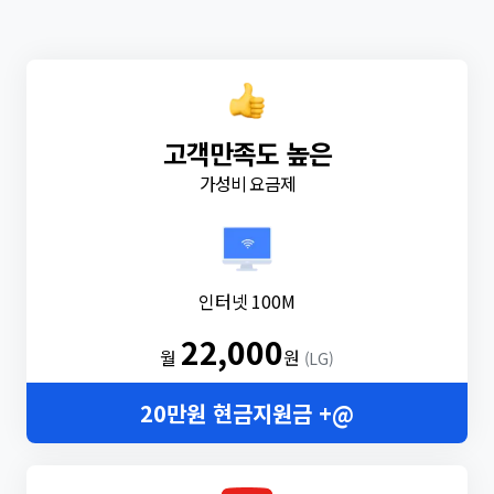
고객만족도 높은
가성비 요금제
인터넷 100M
22,000
월
원
(LG)
20만원 현금지원금 +@