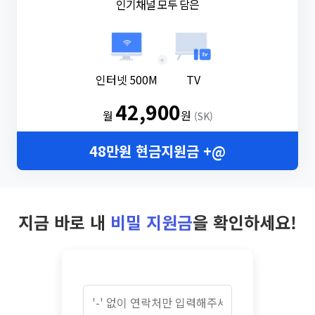
인기채널 모두 담은
+
인터넷 500M
TV
42,900
월
원
(SK)
48만원 현금지원금 +@
지금 바로 내
비밀 지원금
을 확인하세요!