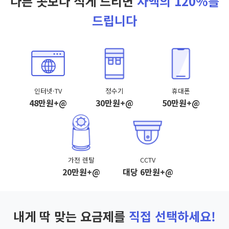
다른 곳보다 적게 드리면
차액의 120%를
드립니다
인터넷·TV
정수기
휴대폰
48만원+@
30만원+@
50만원+@
가전 렌탈
CCTV
20만원+@
대당 6만원+@
내게 딱 맞는 요금제를
직접 선택하세요!