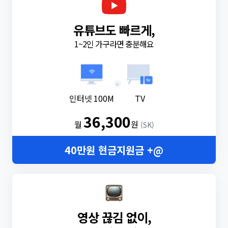
유튜브도 빠르게,
1~2인 가구라면 충분해요
+
인터넷 100M
TV
36,300
월
원
(SK)
40만원 현금지원금 +@
영상 끊김 없이,