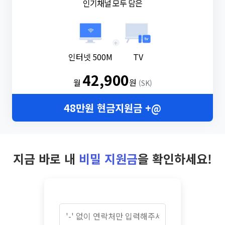
인기채널 모두 담은
+
인터넷 500M
TV
42,900
월
원
(SK)
48만원 현금지원금 +@
지금 바로 내
비밀 지원금
을 확인하세요!