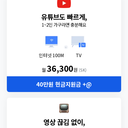
유튜브도 빠르게,
1~2인 가구라면 충분해요
+
인터넷 100M
TV
36,300
월
원
(SK)
40만원 현금지원금 +@
영상 끊김 없이,