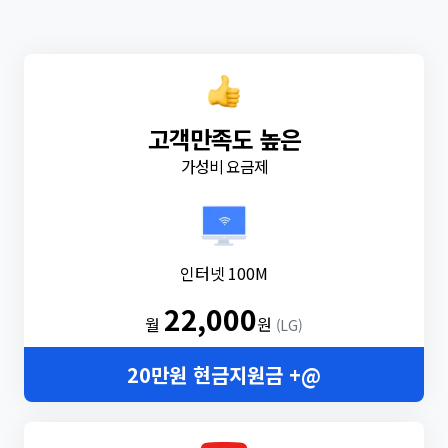
고객만족도 높은
가성비 요금제
인터넷 100M
22,000
월
원
(LG)
20만원 현금지원금 +@