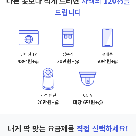
다른 곳보다 적게 드리면
차액의 120%를
드립니다
인터넷·TV
정수기
휴대폰
48만원+@
30만원+@
50만원+@
가전 렌탈
CCTV
20만원+@
대당 6만원+@
내게 딱 맞는 요금제를
직접 선택하세요!