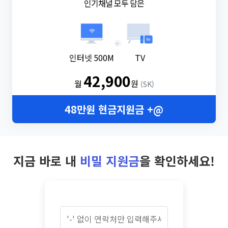
인기채널 모두 담은
+
인터넷 500M
TV
42,900
월
원
(SK)
48만원 현금지원금 +@
지금 바로 내
비밀 지원금
을 확인하세요!