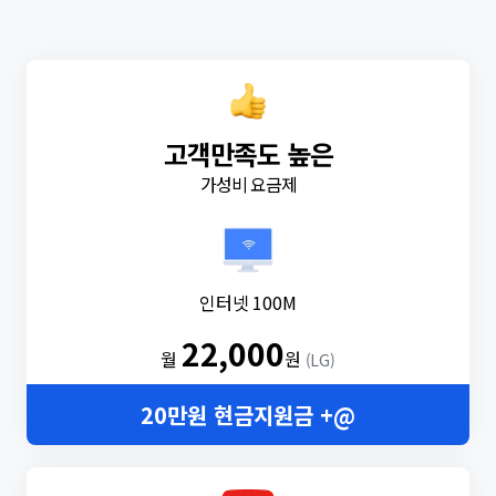
고객만족도 높은
가성비 요금제
인터넷 100M
22,000
월
원
(LG)
20만원 현금지원금 +@