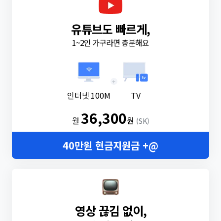
유튜브도 빠르게,
1~2인 가구라면 충분해요
+
인터넷 100M
TV
36,300
월
원
(SK)
40만원 현금지원금 +@
영상 끊김 없이,