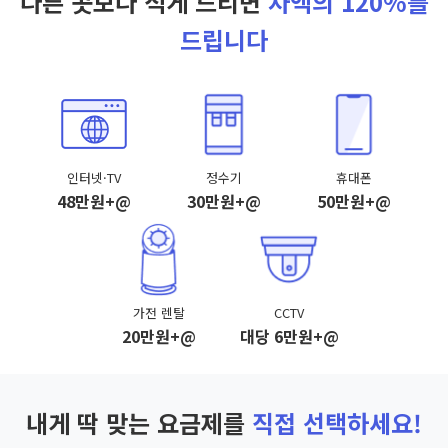
다른 곳보다 적게 드리면
차액의 120%를
드립니다
인터넷·TV
정수기
휴대폰
48만원+@
30만원+@
50만원+@
가전 렌탈
CCTV
20만원+@
대당 6만원+@
내게 딱 맞는 요금제를
직접 선택하세요!