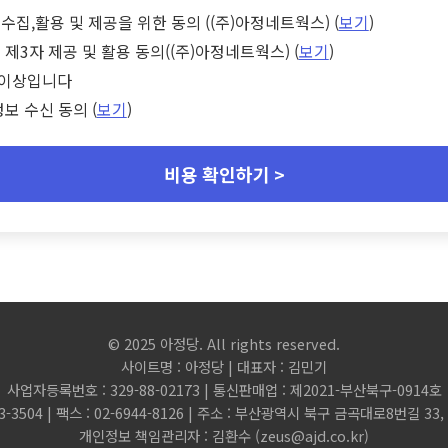
수집,활용 및 제공을 위한 동의 ((주)아정네트웍스) (
보기
)
 제3자 제공 및 활용 동의((주)아정네트웍스) (
보기
)
세 이상입니다
정보 수신 동의 (
보기
)
비용 확인하기 >
© 2025 아정당. All rights reserved.
사이트명 : 아정당 | 대표자 : 김민기
사업자등록번호 : 329-88-02173 | 통신판매업 : 제2021-부산북구-0914호
3-3504 | 팩스 : 02-6944-8126 | 주소 : 부산광역시 북구 금곡대로8번길 3
개인정보 책임관리자 : 김환수 (
zeus@ajd.co.kr
)