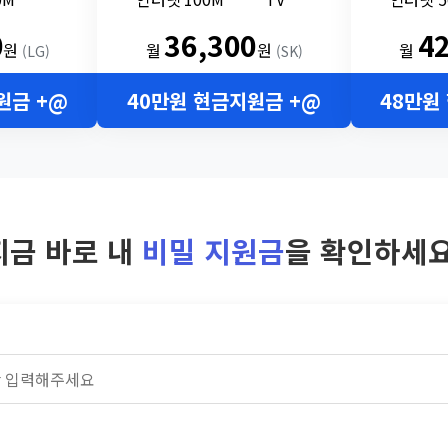
0
36,300
4
원
월
원
월
(LG)
(SK)
원금 +@
40만원 현금지원금 +@
48만원
지금 바로 내
비밀 지원금
을 확인하세요