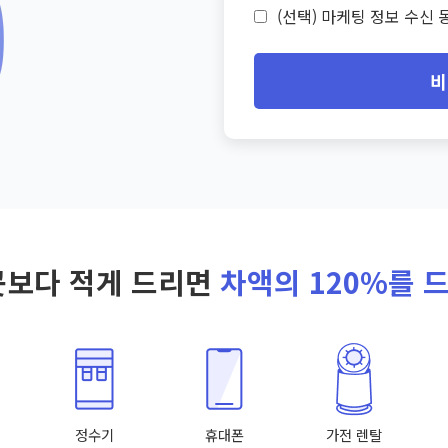
(선택) 마케팅 정보 수신 동
비
곳보다 적게 드리면
차액의 120%를 
정수기
휴대폰
가전 렌탈