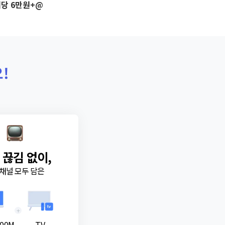
당 6만원+@
!
 끊김 없이,
채널 모두 담은
+
00M
TV