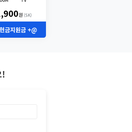
2,900
원
(SK)
 현금지원금 +@
!