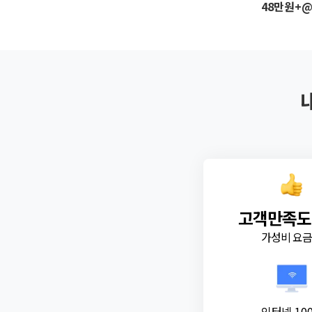
48만원+
고객만족도
가성비 요
인터넷 10