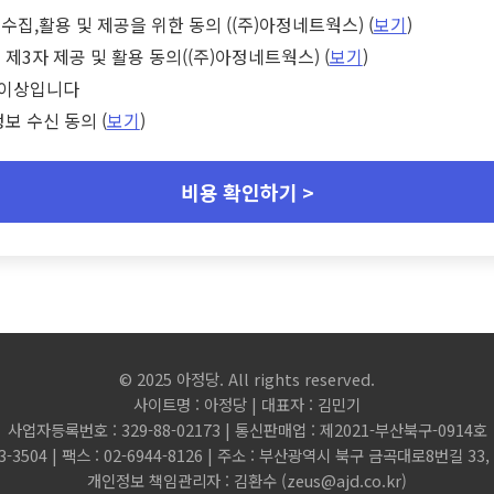
수집,활용 및 제공을 위한 동의 ((주)아정네트웍스) (
보기
)
 제3자 제공 및 활용 동의((주)아정네트웍스) (
보기
)
세 이상입니다
정보 수신 동의 (
보기
)
비용 확인하기 >
© 2025 아정당. All rights reserved.
사이트명 : 아정당 | 대표자 : 김민기
사업자등록번호 : 329-88-02173 | 통신판매업 : 제2021-부산북구-0914호
3-3504 | 팩스 : 02-6944-8126 | 주소 : 부산광역시 북구 금곡대로8번길 3
개인정보 책임관리자 : 김환수 (
zeus@ajd.co.kr
)