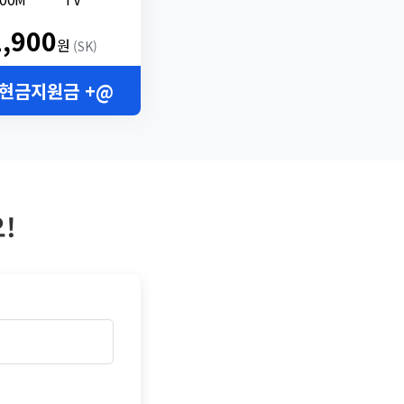
2,900
원
(SK)
 현금지원금 +@
!