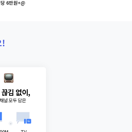
당 6만원+@
!
 끊김 없이,
채널 모두 담은
+
00M
TV