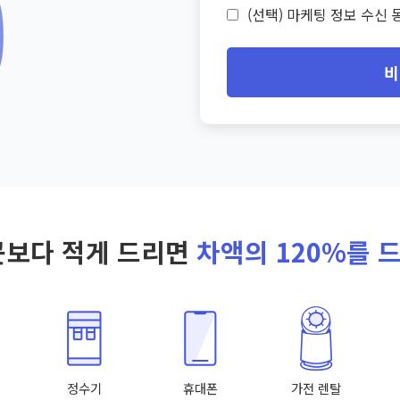
(선택) 마케팅 정보 수신 동
비
곳보다 적게 드리면
차액의 120%를 
정수기
휴대폰
가전 렌탈