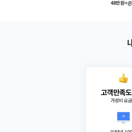
48만원+
고객만족도
가성비 요
인터넷 10