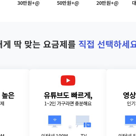
@
30만원+@
50만원+@
20만원+@
대
내게 딱 맞는 요금제를
직접 선택하세요
 높은
유튜브도 빠르게,
영상
금제
1~2인 가구라면 충분해요
인기
+
0M
인터넷 100M
TV
인터넷 5