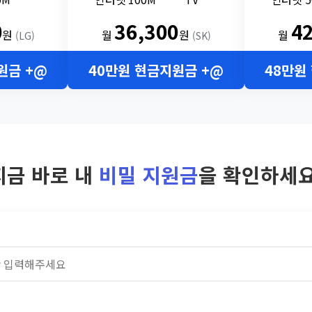
0
36,300
4
원
월
원
월
(LG)
(SK)
원금 +@
40만원 현금지원금 +@
48만원
지금 바로 내
비밀 지원금
을 확인하세요