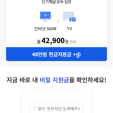
인기채널 모두 담은
+
인터넷 500M
TV
42,900
월
원
(SK)
48만원 현금지원금 +@
지금 바로 내
비밀 지원금
을 확인하세요!