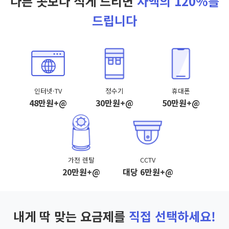
다른 곳보다 적게 드리면
차액의 120%를
드립니다
인터넷·TV
정수기
휴대폰
48만원+@
30만원+@
50만원+@
가전 렌탈
CCTV
20만원+@
대당 6만원+@
내게 딱 맞는 요금제를
직접 선택하세요!