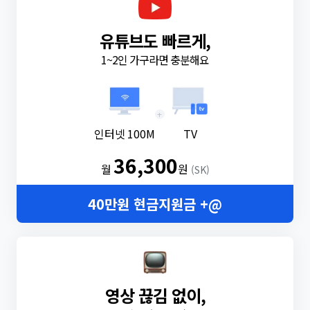
유튜브도 빠르게,
1~2인 가구라면 충분해요
+
인터넷 100M
TV
36,300
월
원
(SK)
40만원 현금지원금 +@
영상 끊김 없이,