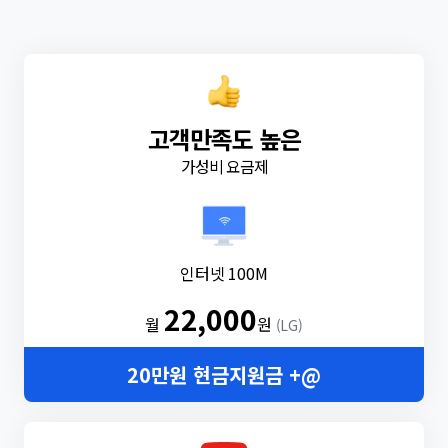
고객만족도 높은
가성비 요금제
인터넷 100M
22,000
월
원
(LG)
20만원 현금지원금 +@