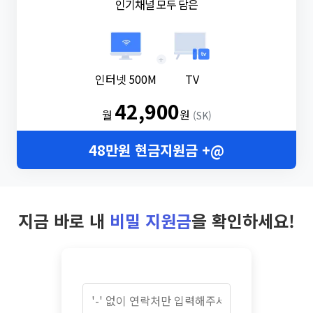
인기채널 모두 담은
+
인터넷 500M
TV
42,900
월
원
(SK)
48만원 현금지원금 +@
지금 바로 내
비밀 지원금
을 확인하세요!