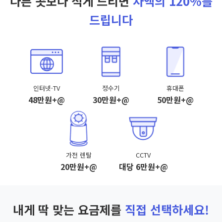
다른 곳보다 적게 드리면
차액의 120%를
드립니다
인터넷·TV
정수기
휴대폰
48만원+@
30만원+@
50만원+@
가전 렌탈
CCTV
20만원+@
대당 6만원+@
내게 딱 맞는 요금제를
직접 선택하세요!