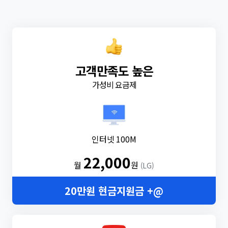
고객만족도 높은
가성비 요금제
인터넷 100M
22,000
월
원
(LG)
20만원 현금지원금 +@