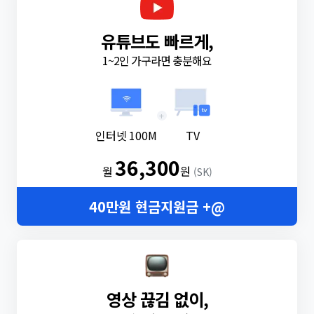
유튜브도 빠르게,
1~2인 가구라면 충분해요
+
인터넷 100M
TV
36,300
월
원
(SK)
40만원 현금지원금 +@
영상 끊김 없이,