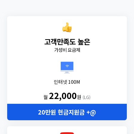
고객만족도 높은
가성비 요금제
인터넷 100M
22,000
월
원
(LG)
20만원 현금지원금 +@