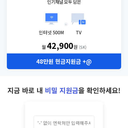
인기채널 모두 담은
+
인터넷 500M
TV
42,900
월
원
(SK)
48만원 현금지원금 +@
지금 바로 내
비밀 지원금
을 확인하세요!