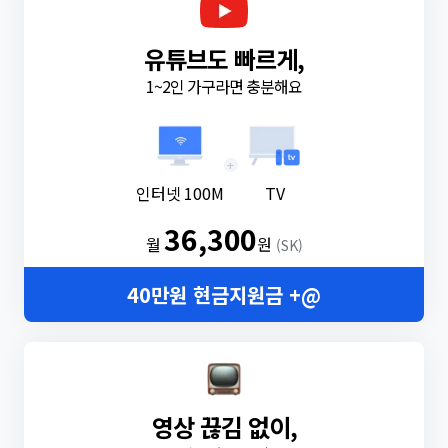
유튜브도 빠르게,
1~2인 가구라면 충분해요
+
인터넷 100M
TV
36,300
월
원
(SK)
40만원 현금지원금 +@
영상 끊김 없이,