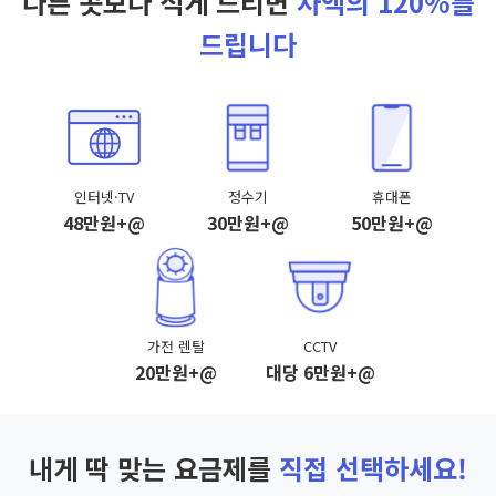
다른 곳보다 적게 드리면
차액의 120%를
드립니다
인터넷·TV
정수기
휴대폰
48만원+@
30만원+@
50만원+@
가전 렌탈
CCTV
20만원+@
대당 6만원+@
내게 딱 맞는 요금제를
직접 선택하세요!