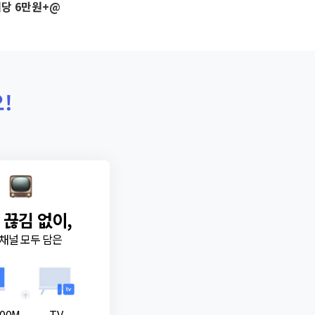
당 6만원+@
!
 끊김 없이,
채널 모두 담은
+
00M
TV