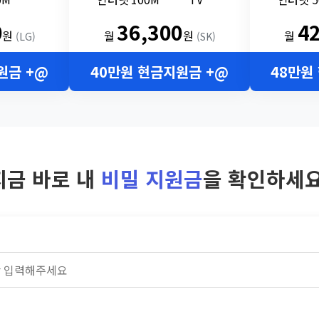
0
36,300
4
원
월
원
월
(LG)
(SK)
원금 +@
40만원 현금지원금 +@
48만원
지금 바로 내
비밀 지원금
을 확인하세요