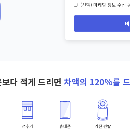
(선택) 마케팅 정보 수신 동
비
곳보다 적게 드리면
차액의 120%를 
정수기
휴대폰
가전 렌탈