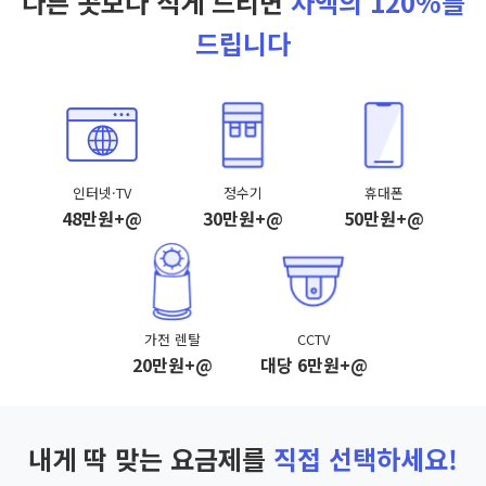
다른 곳보다 적게 드리면
차액의 120%를
드립니다
인터넷·TV
정수기
휴대폰
48만원+@
30만원+@
50만원+@
가전 렌탈
CCTV
20만원+@
대당 6만원+@
내게 딱 맞는 요금제를
직접 선택하세요!