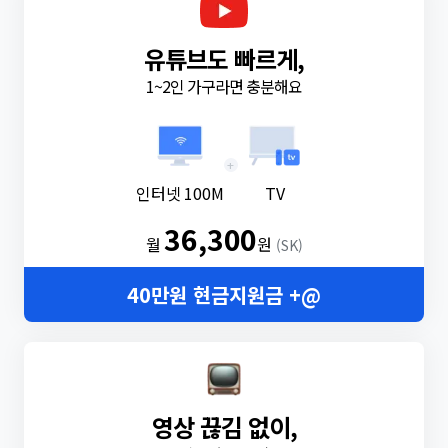
유튜브도 빠르게,
1~2인 가구라면 충분해요
+
인터넷 100M
TV
36,300
월
원
(SK)
40만원 현금지원금 +@
영상 끊김 없이,