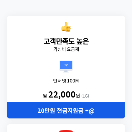
고객만족도 높은
가성비 요금제
인터넷 100M
22,000
월
원
(LG)
20만원 현금지원금 +@