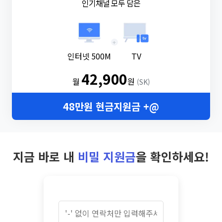
인기채널 모두 담은
+
인터넷 500M
TV
42,900
월
원
(SK)
48만원 현금지원금 +@
지금 바로 내
비밀 지원금
을 확인하세요!