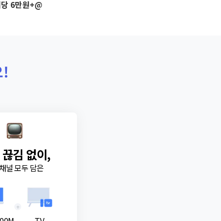
당 6만원+@
!
 끊김 없이,
채널 모두 담은
+
00M
TV