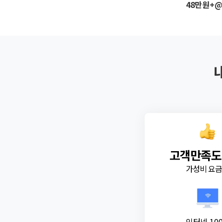
48만원+
고객만족도
가성비 요
인터넷 10