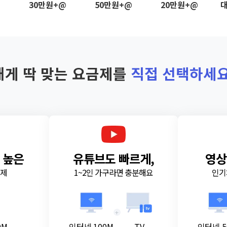
@
30만원+@
50만원+@
20만원+@
대
내게 딱 맞는 요금제를
직접 선택하세요
 높은
유튜브도 빠르게,
영상
금제
1~2인 가구라면 충분해요
인기
+
0M
인터넷 100M
TV
인터넷 5