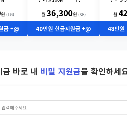
0
36,300
4
원
월
원
월
(LG)
(SK)
원금 +@
40만원 현금지원금 +@
48만원
지금 바로 내
비밀 지원금
을 확인하세요