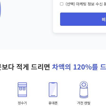
(선택) 마케팅 정보 수신 동
비
곳보다 적게 드리면
차액의 120%를 
정수기
휴대폰
가전 렌탈