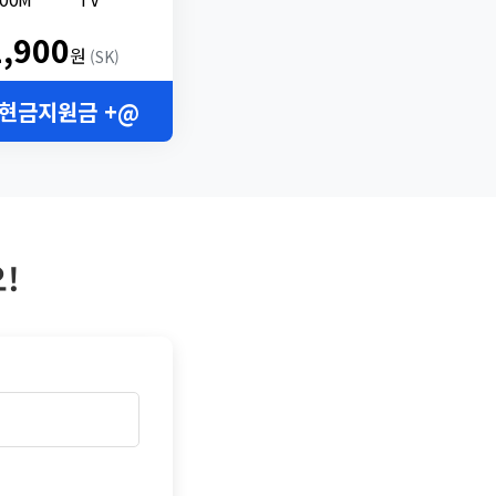
2,900
원
(SK)
 현금지원금 +@
!