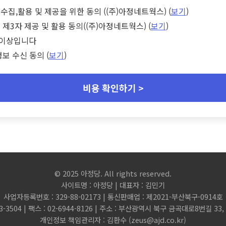
수집,활용 및 제공을 위한 동의 ((주)아정네트웍스) (
보기
)
 제3자 제공 및 활용 동의((주)아정네트웍스) (
보기
)
세 이상입니다
정보 수신 동의 (
보기
)
비용 확인하기 >
© 2025 아정당. All rights reserved.
사이트명 : 아정당 | 대표자 : 김민기
사업자등록번호 : 329-88-02173 | 통신판매업 : 제2021-부산북구-0914호
3-3504 | 팩스 : 02-6944-8126 | 주소 : 부산광역시 북구 금곡대로8번길 3
개인정보 책임관리자 : 김환수 (
zeus@ajd.co.kr
)