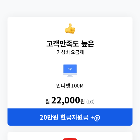
고객만족도 높은
가성비 요금제
인터넷 100M
22,000
월
원
(LG)
20만원 현금지원금 +@