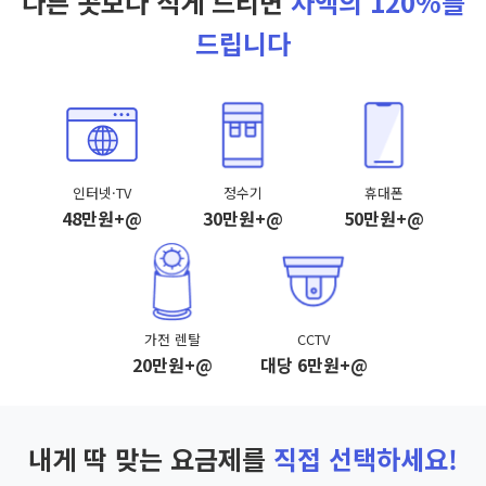
다른 곳보다 적게 드리면
차액의 120%를
드립니다
인터넷·TV
정수기
휴대폰
48만원+@
30만원+@
50만원+@
가전 렌탈
CCTV
20만원+@
대당 6만원+@
내게 딱 맞는 요금제를
직접 선택하세요!