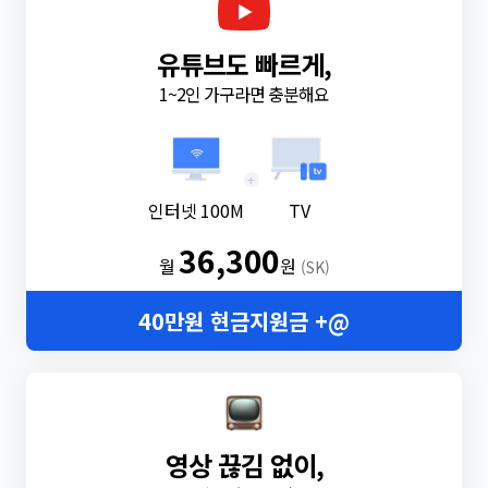
유튜브도 빠르게,
1~2인 가구라면 충분해요
+
인터넷 100M
TV
36,300
월
원
(SK)
40만원 현금지원금 +@
영상 끊김 없이,