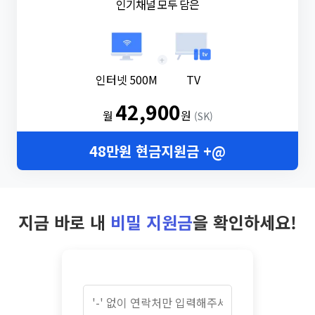
인기채널 모두 담은
+
인터넷 500M
TV
42,900
월
원
(SK)
48만원 현금지원금 +@
지금 바로 내
비밀 지원금
을 확인하세요!