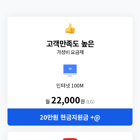
고객만족도 높은
가성비 요금제
인터넷 100M
22,000
월
원
(LG)
20만원 현금지원금 +@