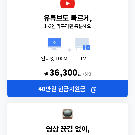
유튜브도 빠르게,
1~2인 가구라면 충분해요
+
인터넷 100M
TV
36,300
월
원
(SK)
40만원 현금지원금 +@
영상 끊김 없이,