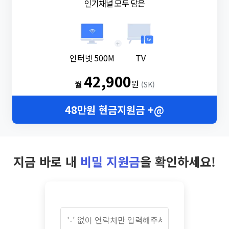
인기채널 모두 담은
+
인터넷 500M
TV
42,900
월
원
(SK)
48만원 현금지원금 +@
지금 바로 내
비밀 지원금
을 확인하세요!