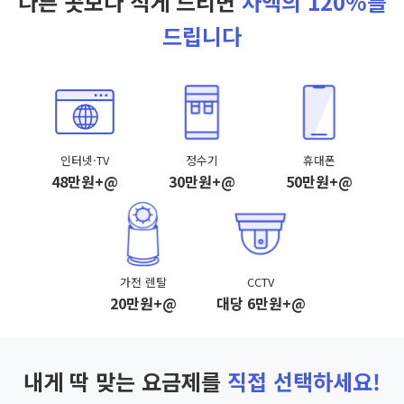
다른 곳보다 적게 드리면
차액의 120%를
드립니다
인터넷·TV
정수기
휴대폰
48만원+@
30만원+@
50만원+@
가전 렌탈
CCTV
20만원+@
대당 6만원+@
내게 딱 맞는 요금제를
직접 선택하세요!