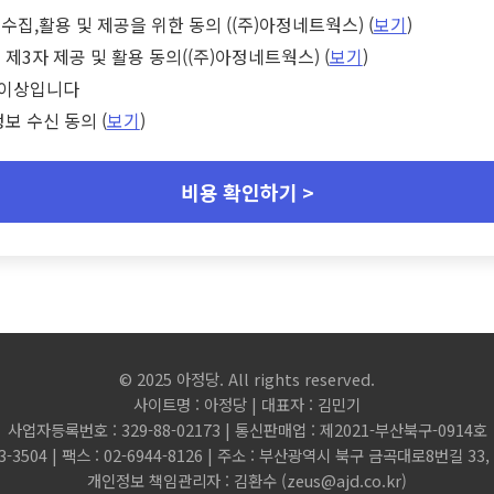
수집,활용 및 제공을 위한 동의 ((주)아정네트웍스) (
보기
)
 제3자 제공 및 활용 동의((주)아정네트웍스) (
보기
)
세 이상입니다
정보 수신 동의 (
보기
)
비용 확인하기 >
© 2025 아정당. All rights reserved.
사이트명 : 아정당 | 대표자 : 김민기
사업자등록번호 : 329-88-02173 | 통신판매업 : 제2021-부산북구-0914호
3-3504 | 팩스 : 02-6944-8126 | 주소 : 부산광역시 북구 금곡대로8번길 3
개인정보 책임관리자 : 김환수 (
zeus@ajd.co.kr
)