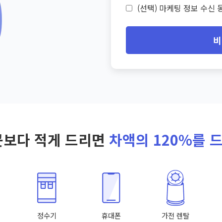
(선택) 마케팅 정보 수신 동
비
곳보다 적게 드리면
차액의 120%를 
정수기
휴대폰
가전 렌탈