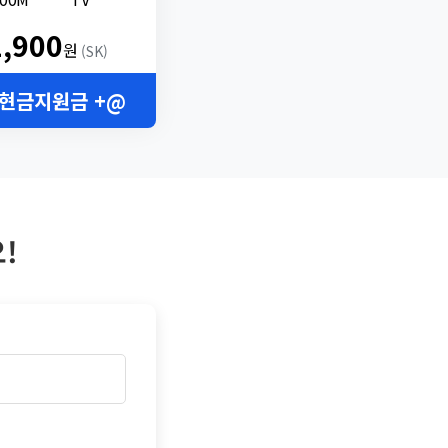
2,900
원
(SK)
 현금지원금 +@
!