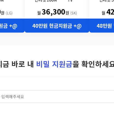
0
36,300
4
원
월
원
월
(LG)
(SK)
원금 +@
40만원 현금지원금 +@
48만원
지금 바로 내
비밀 지원금
을 확인하세요