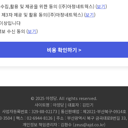
수집,활용 및 제공을 위한 동의 ((주)아정네트웍스) (
보기
)
 제3자 제공 및 활용 동의((주)아정네트웍스) (
보기
)
세 이상입니다
정보 수신 동의 (
보기
)
비용 확인하기 >
© 2025 아정당. All rights reserved.
사이트명 : 아정당 | 대표자 : 김민기
사업자등록번호 : 329-88-02173 | 통신판매업 : 제2021-부산북구-0914호
3-3504 | 팩스 : 02-6944-8126 | 주소 : 부산광역시 북구 금곡대로8번길 3
개인정보 책임관리자 : 김환수 (
zeus@ajd.co.kr
)