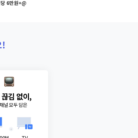
당 6만원+@
!
 끊김 없이,
채널 모두 담은
+
00M
TV