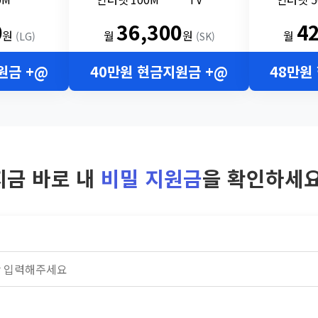
0
36,300
4
원
월
원
월
(LG)
(SK)
원금 +@
40만원 현금지원금 +@
48만원
지금 바로 내
비밀 지원금
을 확인하세요