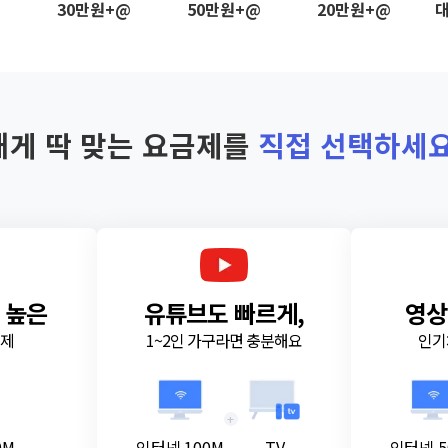
@
30만원+@
50만원+@
20만원+@
대
내게 딱 맞는 요금제를
직접 선택하세요
 높은
유튜브도 빠르게,
영상
금제
1~2인 가구라면 충분해요
인기
+
0M
인터넷 100M
TV
인터넷 5