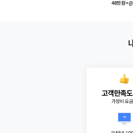
48만원+
고객만족도
가성비 요
인터넷 10