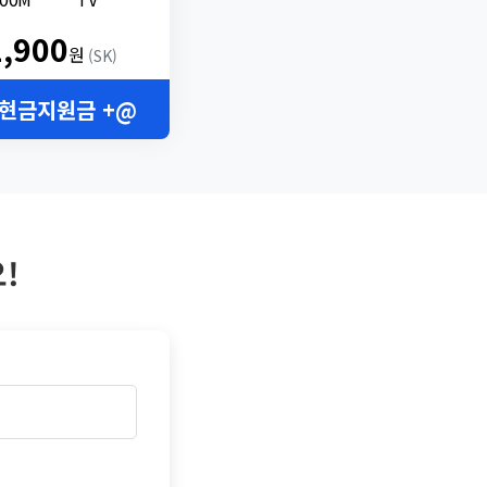
2,900
원
(SK)
 현금지원금 +@
!