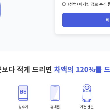
(선택) 마케팅 정보 수신 동
비
곳보다 적게 드리면
차액의 120%를 
정수기
휴대폰
가전 렌탈