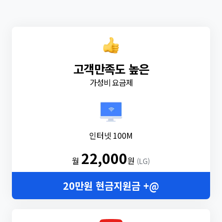
고객만족도 높은
가성비 요금제
인터넷 100M
22,000
월
원
(LG)
20만원 현금지원금 +@