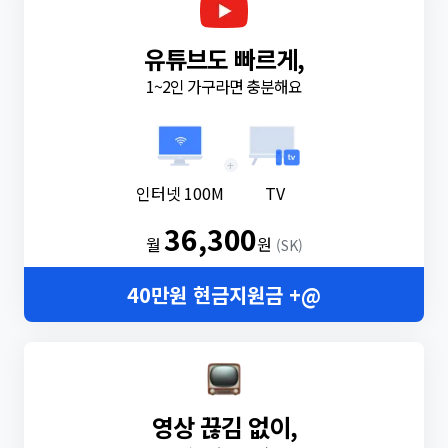
유튜브도 빠르게,
1~2인 가구라면 충분해요
+
인터넷 100M
TV
36,300
월
원
(SK)
40만원 현금지원금 +@
영상 끊김 없이,