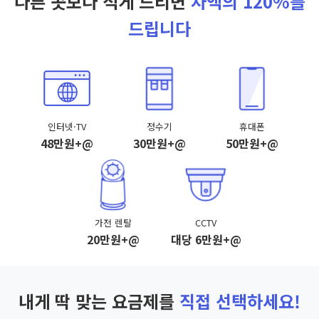
다른 곳보다 적게 드리면
차액의 120%를
드립니다
인터넷·TV
정수기
휴대폰
48만원+@
30만원+@
50만원+@
가전 렌탈
CCTV
20만원+@
대당 6만원+@
내게 딱 맞는 요금제를
직접 선택하세요!