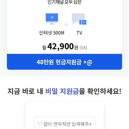
인기채널 모두 담은
+
인터넷 500M
TV
42,900
월
원
(SK)
48만원 현금지원금 +@
지금 바로 내
비밀 지원금
을 확인하세요!