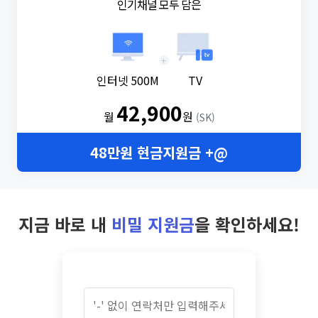
인기채널 모두 담은
+
인터넷 500M
TV
42,900
월
원
(SK)
48만원 현금지원금 +@
지금 바로 내
비밀 지원금
을 확인하세요!