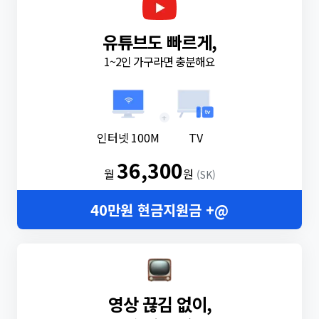
유튜브도 빠르게,
1~2인 가구라면 충분해요
+
인터넷 100M
TV
36,300
월
원
(SK)
40만원 현금지원금 +@
영상 끊김 없이,