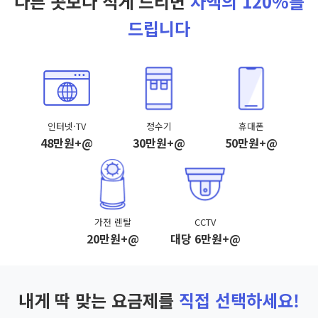
다른 곳보다 적게 드리면
차액의 120%를
드립니다
인터넷·TV
정수기
휴대폰
48만원+@
30만원+@
50만원+@
가전 렌탈
CCTV
20만원+@
대당 6만원+@
내게 딱 맞는 요금제를
직접 선택하세요!