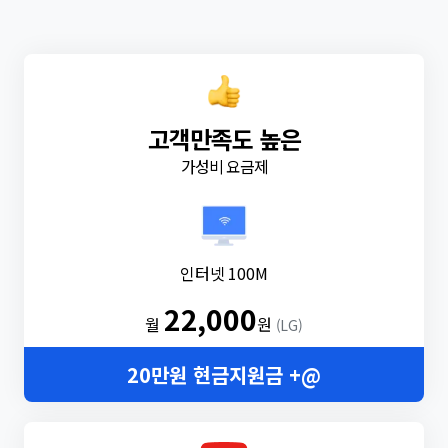
고객만족도 높은
가성비 요금제
인터넷 100M
22,000
월
원
(LG)
20만원 현금지원금 +@