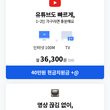
유튜브도 빠르게,
1~2인 가구라면 충분해요
+
인터넷 100M
TV
36,300
월
원
(SK)
40만원 현금지원금 +@
영상 끊김 없이,