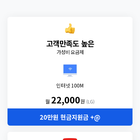
고객만족도 높은
가성비 요금제
인터넷 100M
22,000
월
원
(LG)
20만원 현금지원금 +@