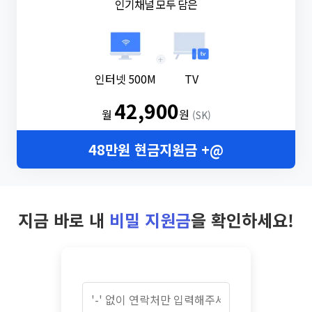
인기채널 모두 담은
+
인터넷 500M
TV
42,900
월
원
(SK)
48만원 현금지원금 +@
지금 바로 내
비밀 지원금
을 확인하세요!