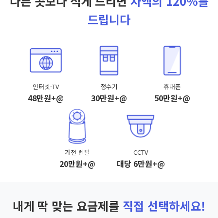
다른 곳보다 적게 드리면
차액의 120%를
드립니다
인터넷·TV
정수기
휴대폰
48만원+@
30만원+@
50만원+@
가전 렌탈
CCTV
20만원+@
대당 6만원+@
내게 딱 맞는 요금제를
직접 선택하세요!