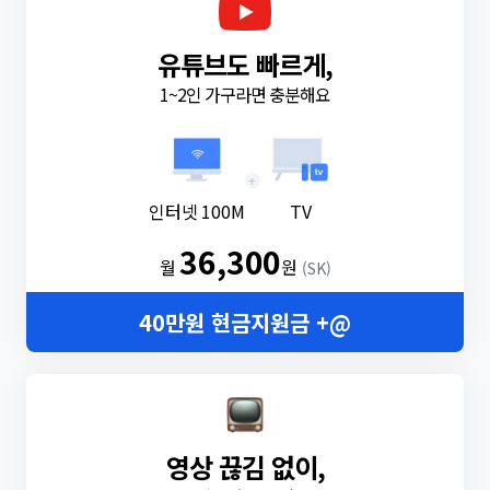
유튜브도 빠르게,
1~2인 가구라면 충분해요
+
인터넷 100M
TV
36,300
월
원
(SK)
40만원 현금지원금 +@
영상 끊김 없이,