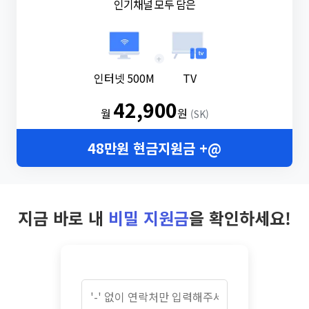
인기채널 모두 담은
+
인터넷 500M
TV
42,900
월
원
(SK)
48만원 현금지원금 +@
지금 바로 내
비밀 지원금
을 확인하세요!