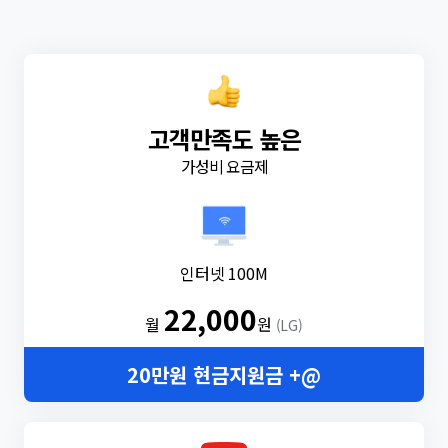
고객만족도 높은
가성비 요금제
인터넷 100M
22,000
월
원
(LG)
20만원 현금지원금 +@