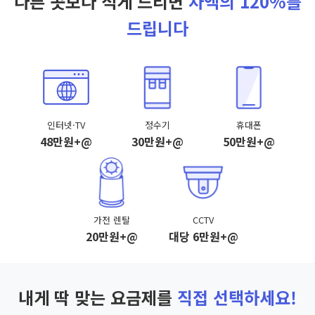
다른 곳보다 적게 드리면
차액의 120%를
드립니다
인터넷·TV
정수기
휴대폰
48만원+@
30만원+@
50만원+@
가전 렌탈
CCTV
20만원+@
대당 6만원+@
내게 딱 맞는 요금제를
직접 선택하세요!