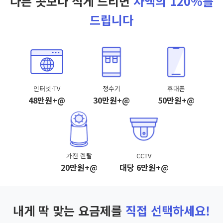
다른 곳보다 적게 드리면
차액의 120%를
드립니다
인터넷·TV
정수기
휴대폰
48만원+@
30만원+@
50만원+@
가전 렌탈
CCTV
20만원+@
대당 6만원+@
내게 딱 맞는 요금제를
직접 선택하세요!