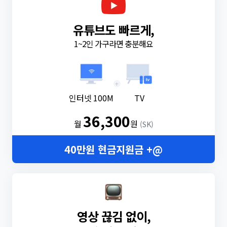
유튜브도 빠르게,
1~2인 가구라면 충분해요
+
인터넷 100M
TV
36,300
월
원
(SK)
40만원 현금지원금 +@
영상 끊김 없이,