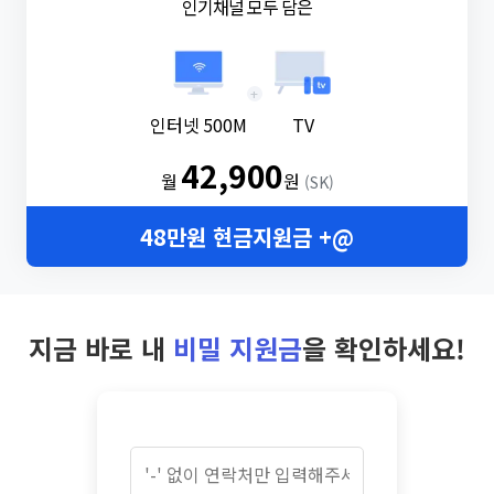
인기채널 모두 담은
+
인터넷 500M
TV
42,900
월
원
(SK)
48만원 현금지원금 +@
지금 바로 내
비밀 지원금
을 확인하세요!