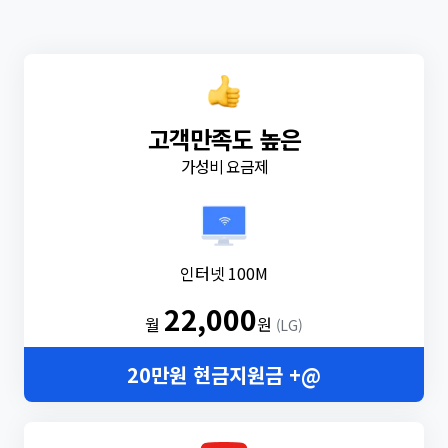
고객만족도 높은
가성비 요금제
인터넷 100M
22,000
월
원
(LG)
20만원 현금지원금 +@