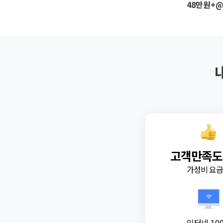
48만원+
고객만족도
가성비 요
인터넷 10