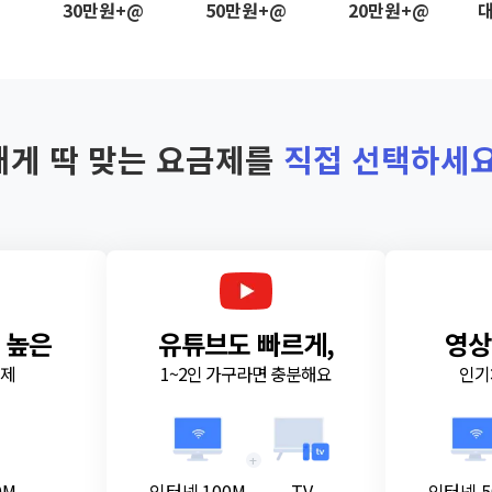
@
30만원+@
50만원+@
20만원+@
대
내게 딱 맞는 요금제를
직접 선택하세요
 높은
유튜브도 빠르게,
영상
금제
1~2인 가구라면 충분해요
인기
+
0M
인터넷 100M
TV
인터넷 5