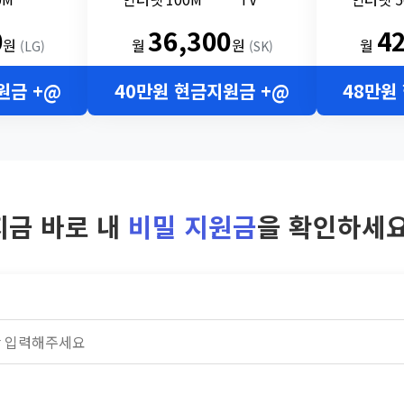
0
36,300
4
원
월
원
월
(LG)
(SK)
원금 +@
40만원 현금지원금 +@
48만원
지금 바로 내
비밀 지원금
을 확인하세요