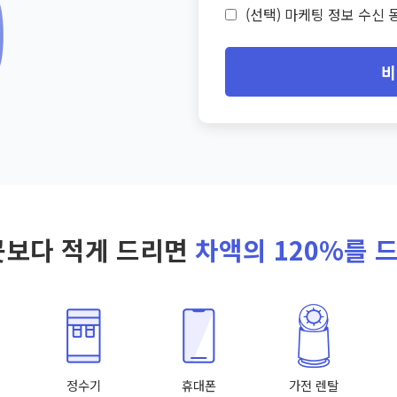
(선택) 마케팅 정보 수신 동
비
곳보다 적게 드리면
차액의 120%를 
정수기
휴대폰
가전 렌탈