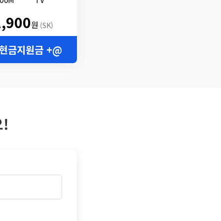
2,900
원
(SK)
 현금지원금 +@
!