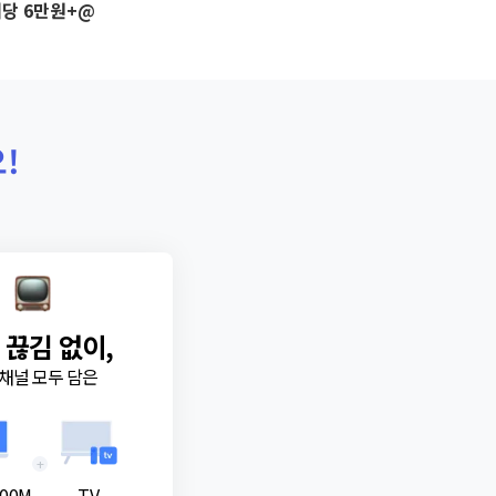
당 6만원+@
!
 끊김 없이,
채널 모두 담은
+
00M
TV