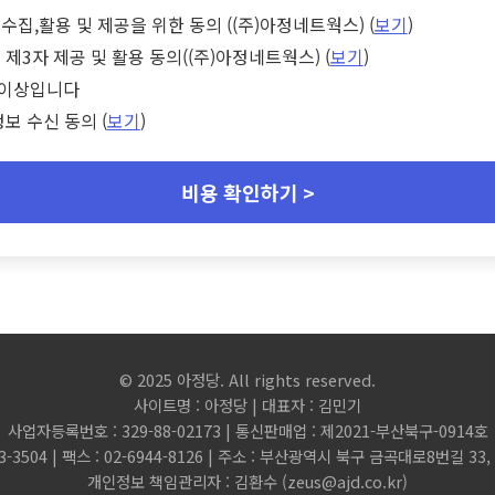
수집,활용 및 제공을 위한 동의 ((주)아정네트웍스) (
보기
)
 제3자 제공 및 활용 동의((주)아정네트웍스) (
보기
)
세 이상입니다
정보 수신 동의 (
보기
)
비용 확인하기 >
© 2025 아정당. All rights reserved.
사이트명 : 아정당 | 대표자 : 김민기
사업자등록번호 : 329-88-02173 | 통신판매업 : 제2021-부산북구-0914호
3-3504 | 팩스 : 02-6944-8126 | 주소 : 부산광역시 북구 금곡대로8번길 3
개인정보 책임관리자 : 김환수 (
zeus@ajd.co.kr
)