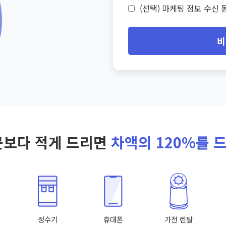
(선택) 마케팅 정보 수신 동
비
곳보다 적게 드리면
차액의 120%를 
정수기
휴대폰
가전 렌탈