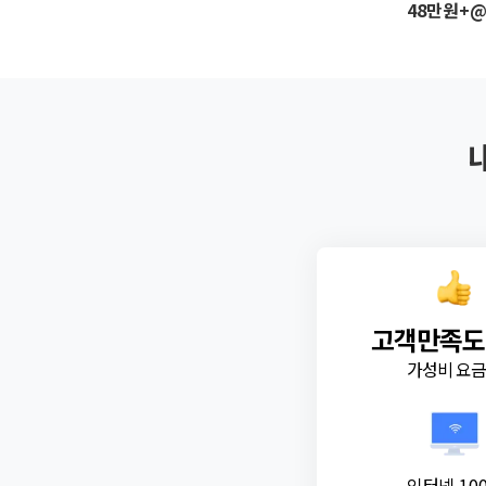
48만원+
고객만족도
가성비 요
인터넷 10