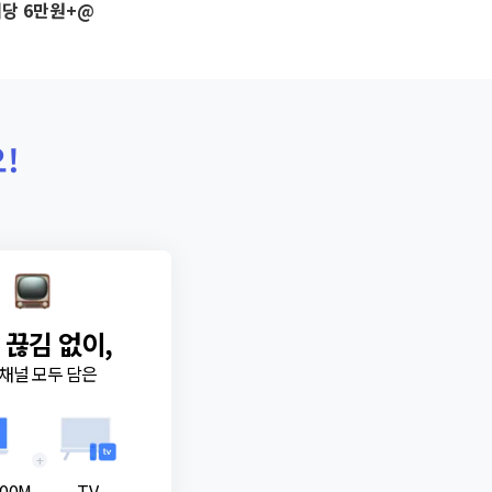
당 6만원+@
!
 끊김 없이,
채널 모두 담은
+
00M
TV