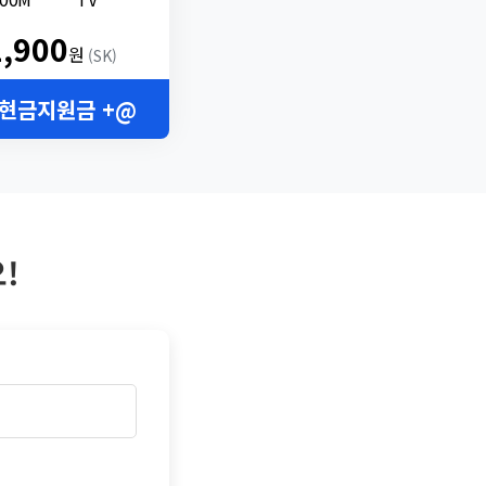
2,900
원
(SK)
 현금지원금 +@
!