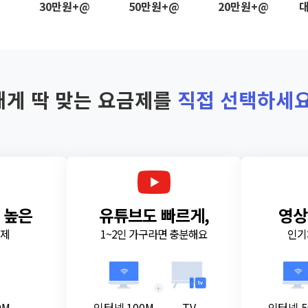
@
30만원+@
50만원+@
20만원+@
대
내게 딱 맞는 요금제를
직접 선택하세요
 높은
유튜브도 빠르게,
영상
금제
1~2인 가구라면 충분해요
인기
+
0M
인터넷 100M
TV
인터넷 5