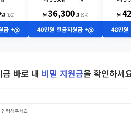
0
36,300
4
원
월
원
월
(LG)
(SK)
원금 +@
40만원 현금지원금 +@
48만원
지금 바로 내
비밀 지원금
을 확인하세요