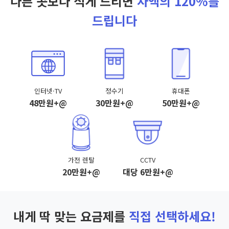
다른 곳보다 적게 드리면
차액의 120%를
드립니다
인터넷·TV
정수기
휴대폰
48만원+@
30만원+@
50만원+@
가전 렌탈
CCTV
20만원+@
대당 6만원+@
내게 딱 맞는 요금제를
직접 선택하세요!