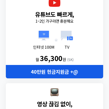
유튜브도 빠르게,
1~2인 가구라면 충분해요
+
인터넷 100M
TV
36,300
월
원
(SK)
40만원 현금지원금 +@
영상 끊김 없이,