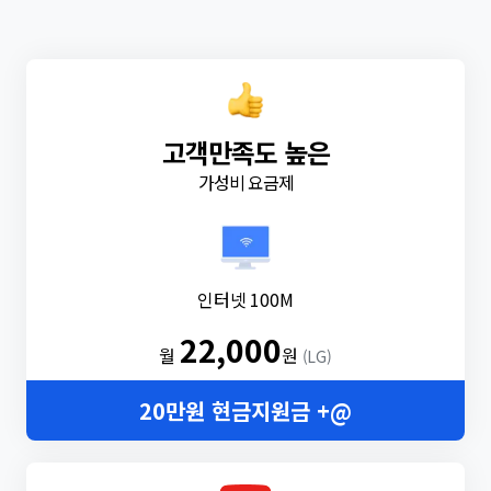
고객만족도 높은
가성비 요금제
인터넷 100M
22,000
월
원
(LG)
20만원 현금지원금 +@