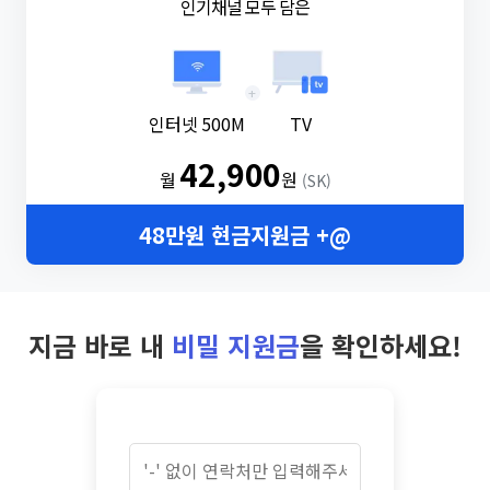
인기채널 모두 담은
+
인터넷 500M
TV
42,900
월
원
(SK)
48만원 현금지원금 +@
지금 바로 내
비밀 지원금
을 확인하세요!