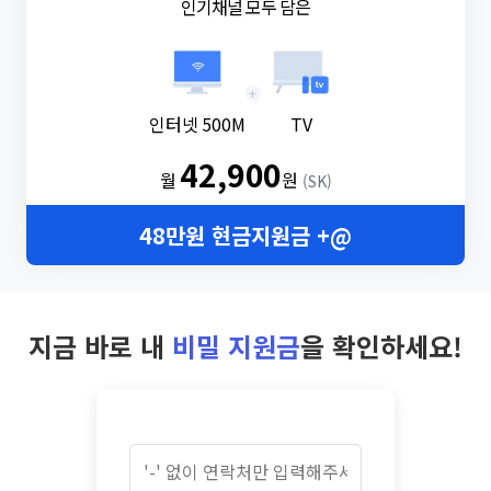
인기채널 모두 담은
+
인터넷 500M
TV
42,900
월
원
(SK)
48만원 현금지원금 +@
지금 바로 내
비밀 지원금
을 확인하세요!