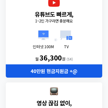
유튜브도 빠르게,
1~2인 가구라면 충분해요
+
인터넷 100M
TV
36,300
월
원
(SK)
40만원 현금지원금 +@
영상 끊김 없이,