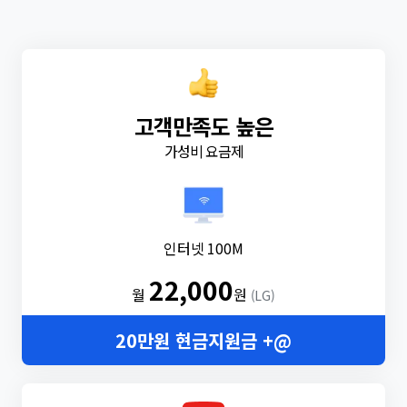
고객만족도 높은
가성비 요금제
인터넷 100M
22,000
월
원
(LG)
20만원 현금지원금 +@