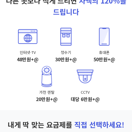
다른 곳보다 적게 드리면
차액의 120%를
드립니다
인터넷·TV
정수기
휴대폰
48만원+@
30만원+@
50만원+@
가전 렌탈
CCTV
20만원+@
대당 6만원+@
내게 딱 맞는 요금제를
직접 선택하세요!