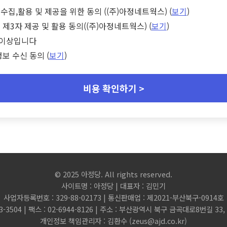
수집,활용 및 제공을 위한 동의 ((주)아정네트웍스) (
보기
)
 제3자 제공 및 활용 동의((주)아정네트웍스) (
보기
)
세 이상입니다
정보 수신 동의 (
보기
)
비용 확인하기 >
© 2025 아정당. All rights reserved.
사이트명 : 아정당 | 대표자 : 김민기
사업자등록번호 : 329-88-02173 | 통신판매업 : 제2021-부산북구-0914호
3-3504 | 팩스 : 02-6944-8126 | 주소 : 부산광역시 북구 금곡대로8번길 3
개인정보 책임관리자 : 김환수 (
zeus@ajd.co.kr
)