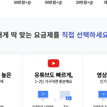
@
30만원+@
50만원+@
20만원+@
대
내게 딱 맞는 요금제를
직접 선택하세요
 높은
유튜브도 빠르게,
영상
금제
1~2인 가구라면 충분해요
인기
+
0M
인터넷 100M
TV
인터넷 5