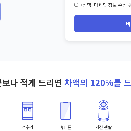
(선택) 마케팅 정보 수신 동
비
곳보다 적게 드리면
차액의 120%를 
정수기
휴대폰
가전 렌탈