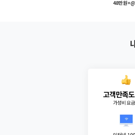
48만원+
고객만족도
가성비 요
인터넷 10