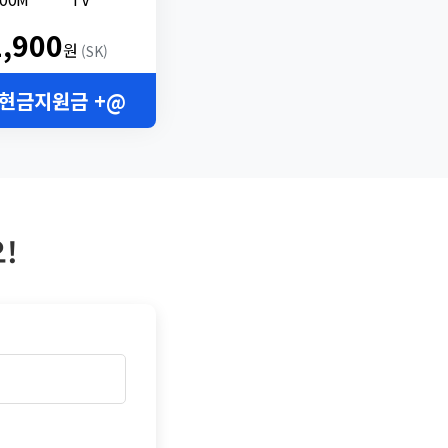
2,900
원
(SK)
 현금지원금 +@
!