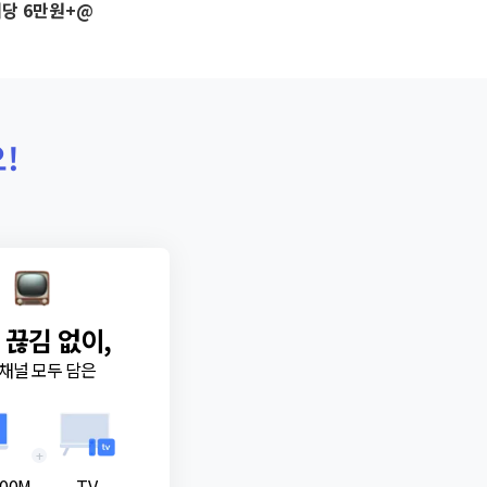
당 6만원+@
!
 끊김 없이,
채널 모두 담은
+
00M
TV