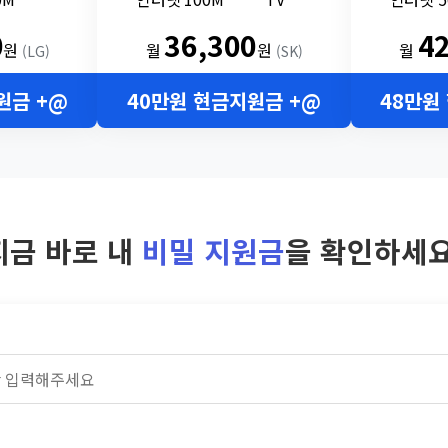
0
36,300
4
원
월
원
월
(LG)
(SK)
원금 +@
40만원 현금지원금 +@
48만원
지금 바로 내
비밀 지원금
을 확인하세요