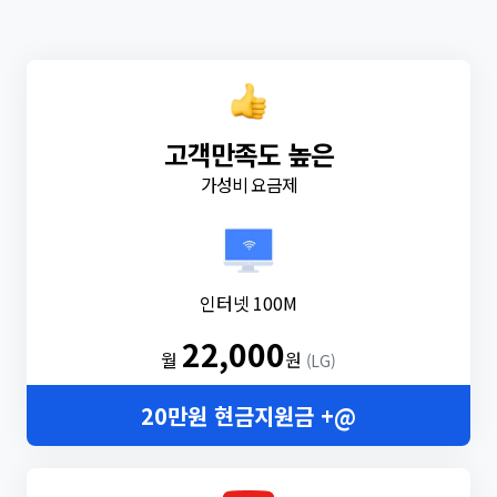
고객만족도 높은
가성비 요금제
인터넷 100M
22,000
월
원
(LG)
20만원 현금지원금 +@