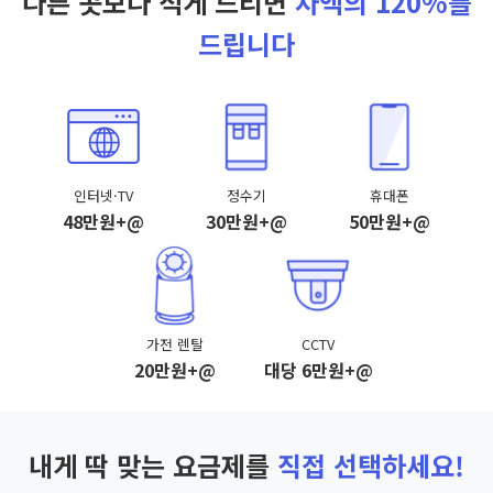
다른 곳보다 적게 드리면
차액의 120%를
드립니다
인터넷·TV
정수기
휴대폰
48만원+@
30만원+@
50만원+@
가전 렌탈
CCTV
20만원+@
대당 6만원+@
내게 딱 맞는 요금제를
직접 선택하세요!