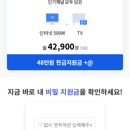
인기채널 모두 담은
+
인터넷 500M
TV
42,900
월
원
(SK)
48만원 현금지원금 +@
지금 바로 내
비밀 지원금
을 확인하세요!