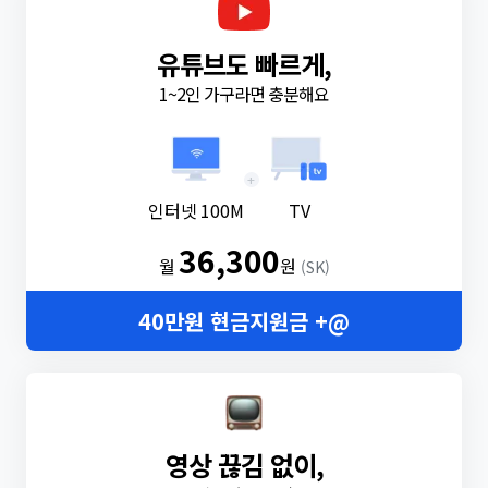
유튜브도 빠르게,
1~2인 가구라면 충분해요
+
인터넷 100M
TV
36,300
월
원
(SK)
40만원 현금지원금 +@
영상 끊김 없이,