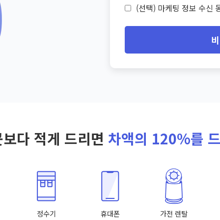
(선택) 마케팅 정보 수신 동
비
곳보다 적게 드리면
차액의 120%를 
정수기
휴대폰
가전 렌탈