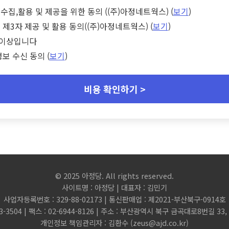
수집,활용 및 제공을 위한 동의 ((주)아정네트웍스) (
보기
)
 제3자 제공 및 활용 동의((주)아정네트웍스) (
보기
)
세 이상입니다
정보 수신 동의 (
보기
)
비용 확인하기 >
© 2025 아정당. All rights reserved.
사이트명 : 아정당 | 대표자 : 김민기
사업자등록번호 : 329-88-02173 | 통신판매업 : 제2021-부산북구-0914호
3-3504 | 팩스 : 02-6944-8126 | 주소 : 부산광역시 북구 금곡대로8번길 3
개인정보 책임관리자 : 김환수 (
zeus@ajd.co.kr
)