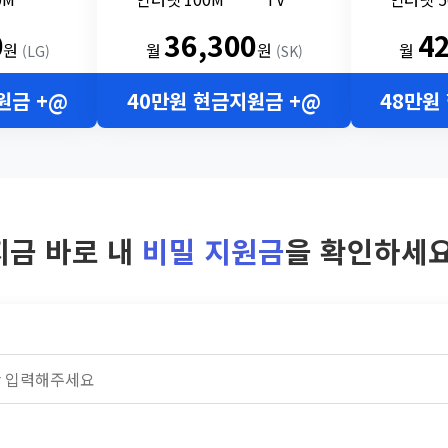
0
36,300
4
원
월
원
월
(LG)
(SK)
원금 +@
40만원 현금지원금 +@
48만원
지금 바로 내
비밀 지원금
을 확인하세요