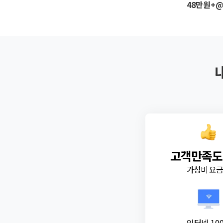
48만원+
고객만족도
가성비 요
인터넷 10