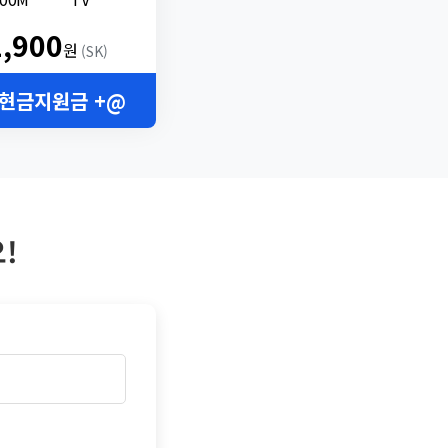
2,900
원
(SK)
 현금지원금 +@
!