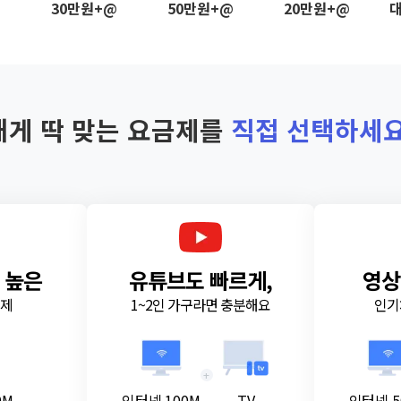
@
30만원+@
50만원+@
20만원+@
대
내게 딱 맞는 요금제를
직접 선택하세요
 높은
유튜브도 빠르게,
영상
금제
1~2인 가구라면 충분해요
인기
+
0M
인터넷 100M
TV
인터넷 5