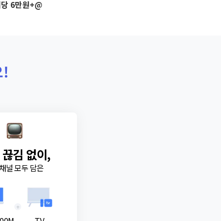
당 6만원+@
!
 끊김 없이,
채널 모두 담은
+
00M
TV