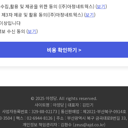
수집,활용 및 제공을 위한 동의 ((주)아정네트웍스) (
보기
)
 제3자 제공 및 활용 동의((주)아정네트웍스) (
보기
)
세 이상입니다
정보 수신 동의 (
보기
)
비용 확인하기 >
© 2025 아정당. All rights reserved.
사이트명 : 아정당 | 대표자 : 김민기
사업자등록번호 : 329-88-02173 | 통신판매업 : 제2021-부산북구-0914호
3-3504 | 팩스 : 02-6944-8126 | 주소 : 부산광역시 북구 금곡대로8번길 3
개인정보 책임관리자 : 김환수 (
zeus@ajd.co.kr
)