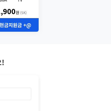
2,900
원
(SK)
 현금지원금 +@
!