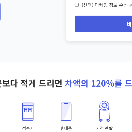
(선택) 마케팅 정보 수신 동
비
곳보다 적게 드리면
차액의 120%를 
정수기
휴대폰
가전 렌탈