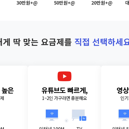
@
30만원+@
50만원+@
20만원+@
대
내게 딱 맞는 요금제를
직접 선택하세요
 높은
유튜브도 빠르게,
영상
금제
1~2인 가구라면 충분해요
인기
+
0M
인터넷 100M
TV
인터넷 5