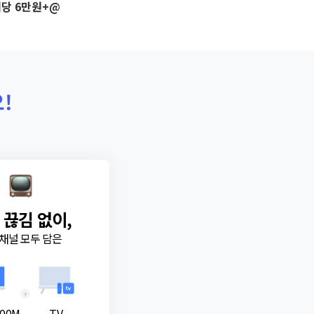
당 6만원+@
!
 끊김 없이,
채널 모두 담은
+
00M
TV