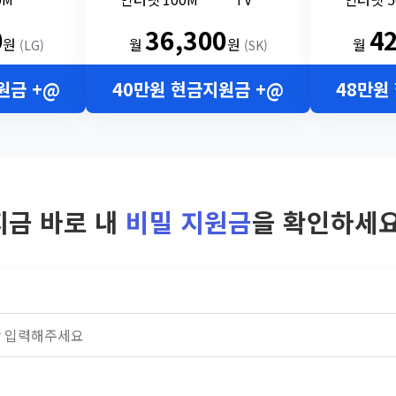
0
36,300
4
원
월
원
월
(LG)
(SK)
원금 +@
40만원 현금지원금 +@
48만원
지금 바로 내
비밀 지원금
을 확인하세요