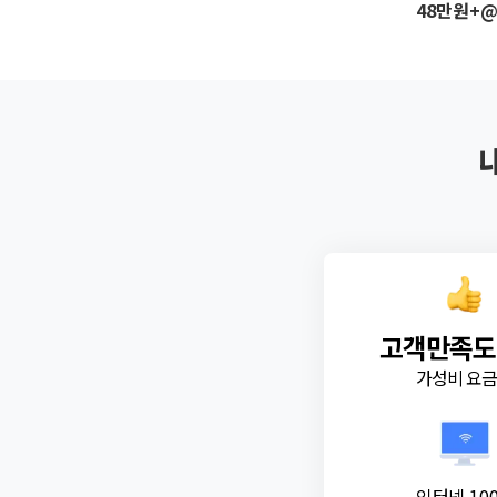
48만원+
고객만족도
가성비 요
인터넷 10