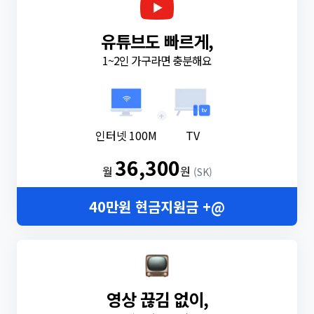
유튜브도 빠르게,
1~2인 가구라면 충분해요
+
인터넷 100M
TV
36,300
월
원
(SK)
40만원 현금지원금 +@
영상 끊김 없이,