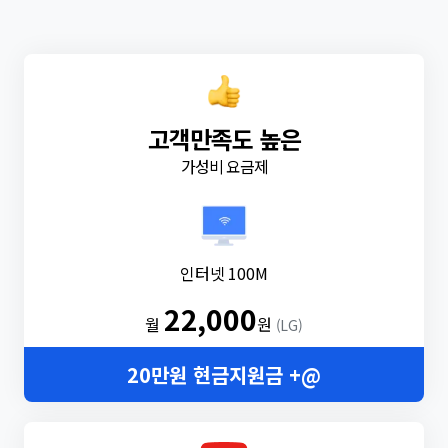
고객만족도 높은
가성비 요금제
인터넷 100M
22,000
월
원
(LG)
20만원 현금지원금 +@