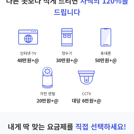
다른 곳보다 적게 드리면
차액의 120%를
드립니다
인터넷·TV
정수기
휴대폰
48만원+@
30만원+@
50만원+@
가전 렌탈
CCTV
20만원+@
대당 6만원+@
내게 딱 맞는 요금제를
직접 선택하세요!