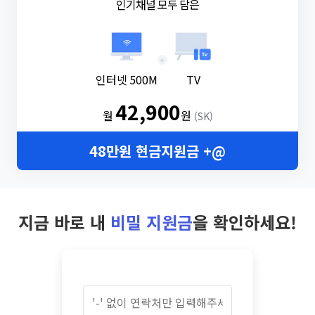
인기채널 모두 담은
+
인터넷 500M
TV
42,900
월
원
(SK)
48만원 현금지원금 +@
지금 바로 내
비밀 지원금
을 확인하세요!