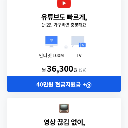
유튜브도 빠르게,
1~2인 가구라면 충분해요
+
인터넷 100M
TV
36,300
월
원
(SK)
40만원 현금지원금 +@
영상 끊김 없이,