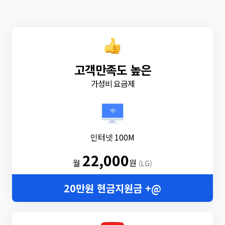
고객만족도 높은
가성비 요금제
인터넷 100M
22,000
월
원
(LG)
20만원 현금지원금 +@