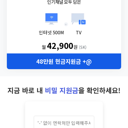
인기채널 모두 담은
+
인터넷 500M
TV
42,900
월
원
(SK)
48만원 현금지원금 +@
지금 바로 내
비밀 지원금
을 확인하세요!