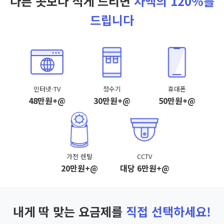
다른 곳보다 적게 드리면
차액의 120%를
드립니다
인터넷·TV
정수기
휴대폰
48만원+@
30만원+@
50만원+@
가전 렌탈
CCTV
20만원+@
대당 6만원+@
내게 딱 맞는 요금제를
직접 선택하세요!