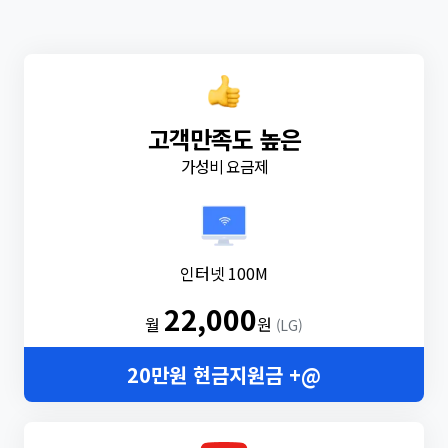
고객만족도 높은
가성비 요금제
인터넷 100M
22,000
월
원
(LG)
20만원 현금지원금 +@