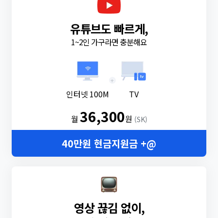
유튜브도 빠르게,
1~2인 가구라면 충분해요
+
인터넷 100M
TV
36,300
월
원
(SK)
40만원 현금지원금 +@
영상 끊김 없이,