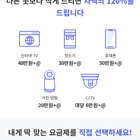
다른 곳보다 적게 드리면
차액의 120%를
드립니다
인터넷·TV
정수기
휴대폰
48만원+@
30만원+@
50만원+@
가전 렌탈
CCTV
20만원+@
대당 6만원+@
내게 딱 맞는 요금제를
직접 선택하세요!