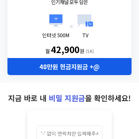
인기채널 모두 담은
+
인터넷 500M
TV
42,900
월
원
(SK)
48만원 현금지원금 +@
지금 바로 내
비밀 지원금
을 확인하세요!